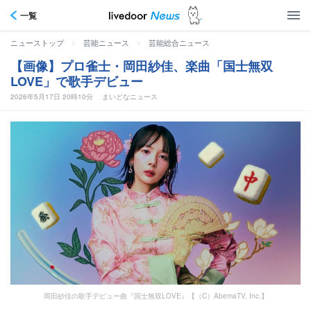
一覧
>
>
ニューストップ
芸能ニュース
芸能総合ニュース
【画像】プロ雀士・岡田紗佳、楽曲「国士無双
LOVE」で歌手デビュー
2026年5月17日 20時10分
まいどなニュース
岡田紗佳の歌手デビュー曲『国士無双LOVE』【（C）AbemaTV, Inc.】