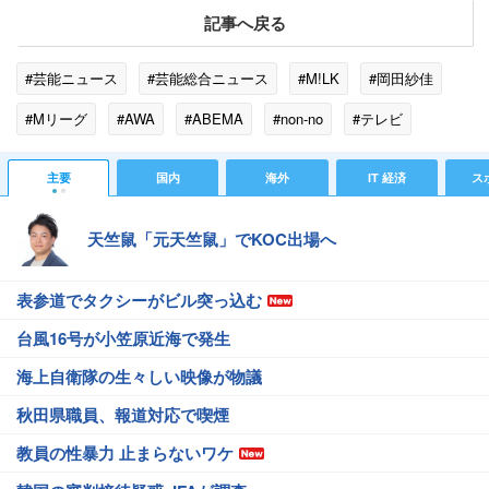
記事へ戻る
#芸能ニュース
#芸能総合ニュース
#M!LK
#岡田紗佳
#Mリーグ
#AWA
#ABEMA
#non-no
#テレビ
#グラビア
#メディア
#モデル
#ファッション
主要
国内
海外
IT 経済
ス
#プレイヤー
#ビート
#パン
#青山学院大学
天竺鼠「元天竺鼠」でKOC出場へ
表参道でタクシーがビル突っ込む
台風16号が小笠原近海で発生
海上自衛隊の生々しい映像が物議
秋田県職員、報道対応で喫煙
教員の性暴力 止まらないワケ