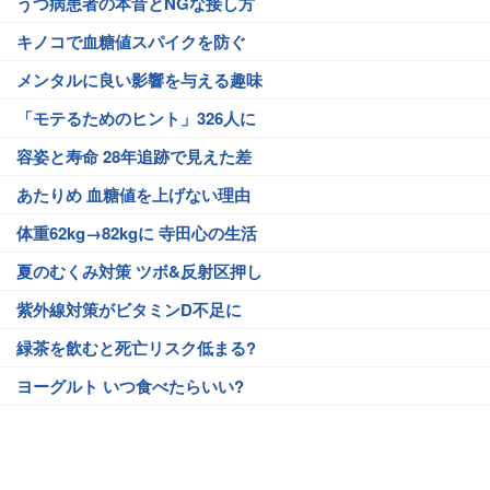
うつ病患者の本音とNGな接し方
キノコで血糖値スパイクを防ぐ
メンタルに良い影響を与える趣味
「モテるためのヒント」326人に
容姿と寿命 28年追跡で見えた差
あたりめ 血糖値を上げない理由
体重62kg→82kgに 寺田心の生活
夏のむくみ対策 ツボ&反射区押し
紫外線対策がビタミンD不足に
緑茶を飲むと死亡リスク低まる?
ヨーグルト いつ食べたらいい?