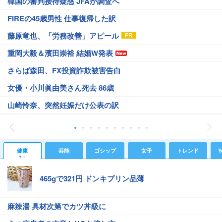
韓国の審判接待疑惑 JFAが調査へ
FIREの45歳男性 仕事復帰した訳
藤原竜也、「労務改善」アピール
重岡大毅＆濱田崇裕 結婚W発表
さらば森田、FX投資詐欺被害告白
女優・小川眞由美さん死去 86歳
山崎怜奈、突然妊娠だけ公表の訳
健康
芸能
ゴシップ
女子
トレンド
Y
465gで321円 ドンキプリン品薄
麻辣湯 具材次第でカツ丼級に