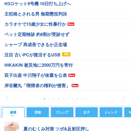
H3ロケット9号機 10日打ち上げへ
主犯格とされる男 無期懲役判決
カラオケで15歳少女に性暴行か
ペット定期検診 約6割が受診せず
シャープ 再成長できるか正念場
注目 古いPCが復活するUSB
HIKAKIN 被災地に2000万円を寄付
双子出産 中川翔子が体重を公表
岸谷蘭丸「喫煙者の権利が侵害」
健康
芸能
ゴシップ
女子
トレンド
Y
夏のむくみ対策 ツボ&反射区押し