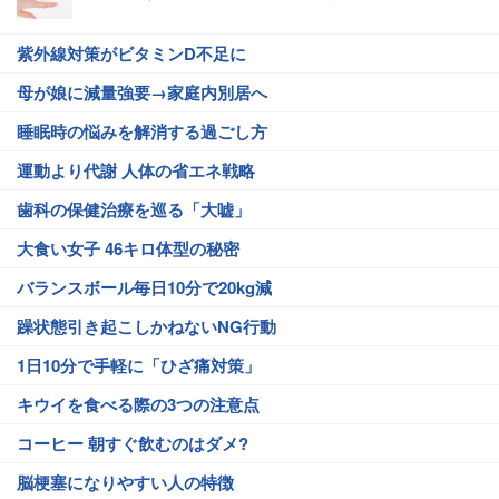
紫外線対策がビタミンD不足に
母が娘に減量強要→家庭内別居へ
睡眠時の悩みを解消する過ごし方
運動より代謝 人体の省エネ戦略
歯科の保健治療を巡る「大嘘」
大食い女子 46キロ体型の秘密
バランスボール毎日10分で20kg減
躁状態引き起こしかねないNG行動
1日10分で手軽に「ひざ痛対策」
キウイを食べる際の3つの注意点
コーヒー 朝すぐ飲むのはダメ?
脳梗塞になりやすい人の特徴