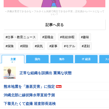
＜共働き育児できるかな＞フルタイム夫婦で両立できるか不安…正社員からパートになって
いい？
記事へ戻る
#仕事・教育ニュース
#退職金
#有給休暇
#趣味
#保険
#掃除
#病気
#家事
#モデル
#遅刻
#正社員
#共働き
#感染症
#保育園
#ドバイ
主要
国内
海外
IT 経済
ス
#海外旅行
正常な組織を誤摘出 重篤な状態
熊本地震を「激甚災害」に指定
沖縄北部に線状降水帯直前予測
下着見たくて盗撮 巡査部長送検