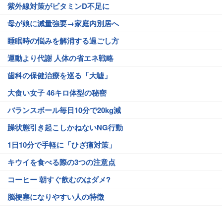
紫外線対策がビタミンD不足に
母が娘に減量強要→家庭内別居へ
睡眠時の悩みを解消する過ごし方
運動より代謝 人体の省エネ戦略
歯科の保健治療を巡る「大嘘」
大食い女子 46キロ体型の秘密
バランスボール毎日10分で20kg減
躁状態引き起こしかねないNG行動
1日10分で手軽に「ひざ痛対策」
キウイを食べる際の3つの注意点
コーヒー 朝すぐ飲むのはダメ?
脳梗塞になりやすい人の特徴