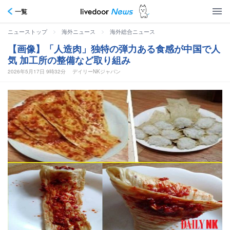
一覧
>
>
ニューストップ
海外ニュース
海外総合ニュース
【画像】「人造肉」独特の弾力ある食感が中国で人
気 加工所の整備など取り組み
2026年5月17日 9時32分
デイリーNKジャパン