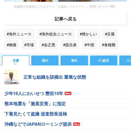
北朝鮮の代表的なソウルフード「人造肉（ソイミート）」料理（デイリーNK）
記事へ戻る
#海外ニュース
#海外総合ニュース
#懐かしい
#豆腐
#物価
#市場
#金正恩
#脱北者
#中国
#食糧難
#受験
主要
国内
海外
IT 経済
ス
正常な組織を誤摘出 重篤な状態
少年19人にわいせつ 懲役15年
熊本地震を「激甚災害」に指定
下着見たくて盗撮 巡査部長送検
沖縄などでJAPANローミング提供