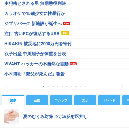
主犯格とされる男 無期懲役判決
カラオケで15歳少女に性暴行か
ジブリパーク 新施設が誕生へ
注目 古いPCが復活するUSB
HIKAKIN 被災地に2000万円を寄付
双子出産 中川翔子が体重を公表
VIVANT ハッカーの不自然な言動
小木博明「親父が死んだ」報告
健康
芸能
ゴシップ
女子
トレンド
Y
夏のむくみ対策 ツボ&反射区押し