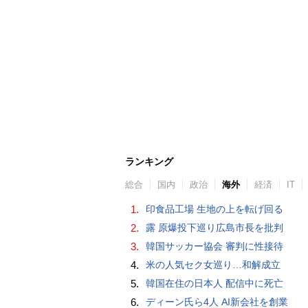
ランキング
総合
国内
政治
海外
経済
IT
1.
印食品工場 生地の上を転げ回る
2.
露 原爆投下巡り広島市長を批判
3.
韓国サッカー協会 審判に性接待
4.
米の人気セク女巡り…和解成立
5.
韓国在住の日本人 配信中に死亡
6.
ディーン氏ら4人 AI新会社を創業