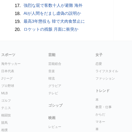
17.
強烈な屁で客数十人が避難 海外
18.
AIが人間をだまし虚偽の説明か
19.
最高3年懲役も 韓で犬肉食禁止に
20.
ロケットの残骸 月面に衝突か
スポーツ
芸能
女子
海外サッカー
芸能総合
恋愛
日本代表
音楽
ライフスタイル
Jリーグ
韓流
ファッション
プロ野球
グラビア
トレンド
MLB
テレビ
本
ゴルフ
ゴシップ
教育・仕事
テニス
からだ
格闘技
映画
マネー
競馬
レビュー
車
相撲