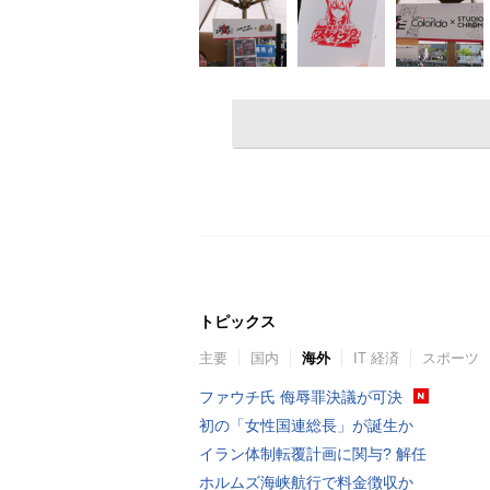
トピックス
主要
国内
海外
IT 経済
スポーツ
ファウチ氏 侮辱罪決議が可決
初の「女性国連総長」が誕生か
イラン体制転覆計画に関与? 解任
ホルムズ海峡航行で料金徴収か