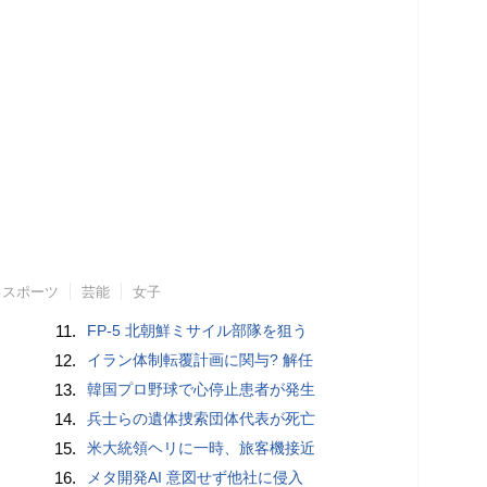
スポーツ
芸能
女子
11.
FP-5 北朝鮮ミサイル部隊を狙う
12.
イラン体制転覆計画に関与? 解任
13.
韓国プロ野球で心停止患者が発生
14.
兵士らの遺体捜索団体代表が死亡
15.
米大統領ヘリに一時、旅客機接近
16.
メタ開発AI 意図せず他社に侵入