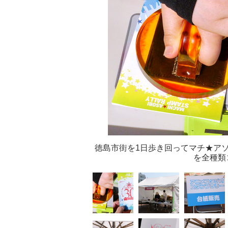
徳島市街を1日歩き回ってマチ★アソ
を全種類