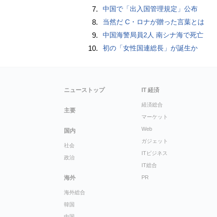
7.
中国で「出入国管理規定」公布
8.
当然だ C・ロナが贈った言葉とは
9.
中国海警局員2人 南シナ海で死亡
10.
初の「女性国連総長」が誕生か
ニューストップ
IT 経済
経済総合
主要
マーケット
Web
国内
ガジェット
社会
ITビジネス
政治
IT総合
海外
PR
海外総合
韓国
中国