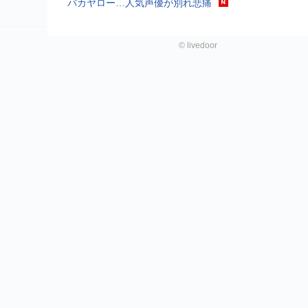
バカヤロー…人気声優が別れ悲痛
©
livedoor