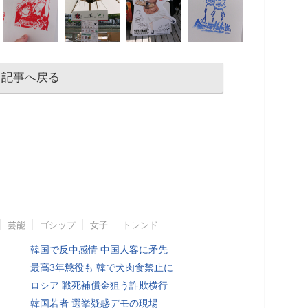
記事へ戻る
芸能
ゴシップ
女子
トレンド
韓国で反中感情 中国人客に矛先
最高3年懲役も 韓で犬肉食禁止に
ロシア 戦死補償金狙う詐欺横行
韓国若者 選挙疑惑デモの現場