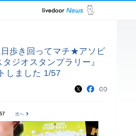
1日歩き回ってマチ★アソビ
ニメスタジオスタンプラリー』
しました 1/57
）
57
次へ