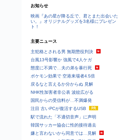
お知らせ
映画『あの星が降る丘で、君とまた出会いた
い。』オリジナルグッズを3名様にプレゼン
ト！
主要ニュース
主犯格とされる男 無期懲役判決
台風13号影響か 強風で4人ケガ
態度に不満で…夫の弟を暴行死
ポケモン効果で 空港来場者4.5倍
戻るなと言えるか分からぬ 見解
NHK性加害者非公表 波紋広がる
国民からの受信料が…不満爆発
注目 古いPCが復活するUSB
駅で流れた「不適切音声」に声明
韓国サッカー協会に性的接待過去
嫌と言わないから同意では…見解