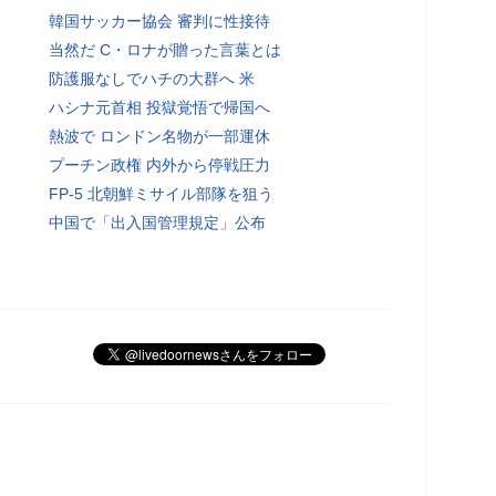
韓国サッカー協会 審判に性接待
当然だ C・ロナが贈った言葉とは
防護服なしでハチの大群へ 米
ハシナ元首相 投獄覚悟で帰国へ
熱波で ロンドン名物が一部運休
プーチン政権 内外から停戦圧力
FP-5 北朝鮮ミサイル部隊を狙う
中国で「出入国管理規定」公布