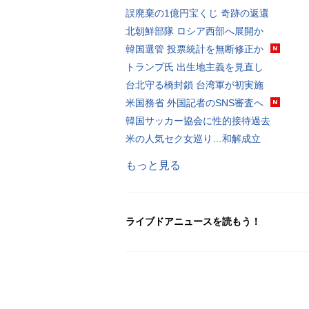
誤廃棄の1億円宝くじ 奇跡の返還
北朝鮮部隊 ロシア西部へ展開か
韓国選管 投票統計を無断修正か
トランプ氏 出生地主義を見直し
台北守る橋封鎖 台湾軍が初実施
米国務省 外国記者のSNS審査へ
韓国サッカー協会に性的接待過去
米の人気セク女巡り…和解成立
もっと見る
ライブドアニュースを読もう！