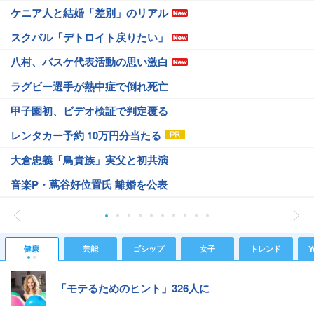
ケニア人と結婚「差別」のリアル
スクバル「デトロイト戻りたい」
八村、バスケ代表活動の思い激白
ラグビー選手が熱中症で倒れ死亡
甲子園初、ビデオ検証で判定覆る
レンタカー予約 10万円分当たる
大倉忠義「鳥貴族」実父と初共演
音楽P・蔦谷好位置氏 離婚を公表
健康
芸能
ゴシップ
女子
トレンド
Y
「モテるためのヒント」326人に