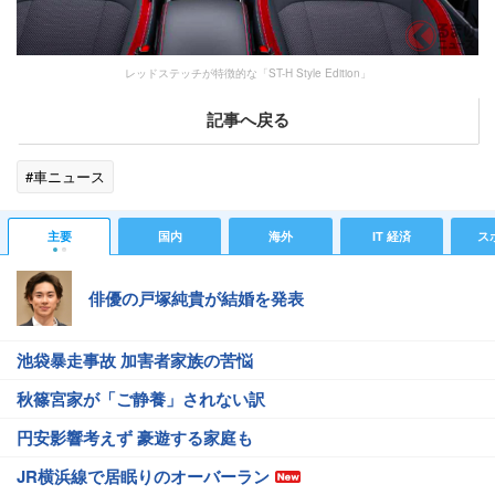
レッドステッチが特徴的な「ST-H Style Edition」
記事へ戻る
#車ニュース
主要
国内
海外
IT 経済
ス
俳優の戸塚純貴が結婚を発表
池袋暴走事故 加害者家族の苦悩
秋篠宮家が「ご静養」されない訳
円安影響考えず 豪遊する家庭も
JR横浜線で居眠りのオーバーラン