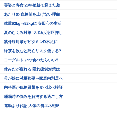
容姿と寿命 28年追跡で見えた差
あたりめ 血糖値を上げない理由
体重62kg→82kgに 寺田心の生活
夏のむくみ対策 ツボ&反射区押し
紫外線対策がビタミンD不足に
緑茶を飲むと死亡リスク低まる?
ヨーグルト いつ食べたらいい?
休みだが疲れる 隠れ疲労対策は
母が娘に減量強要→家庭内別居へ
内科医が低糖質麺を食べ比べ検証
睡眠時の悩みを解消する過ごし方
運動より代謝 人体の省エネ戦略