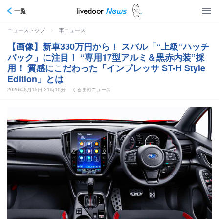
一覧
>
ニューストップ
車ニュース
【画像】新車330万円から！ スバル「“上級”ハッチ
バック」に注目！ “専用17型アルミ＆黒赤内装”採
用！ 質感にこだわった「インプレッサ ST-H Style
Edition」とは
2026年5月15日 21時10分
くるまのニュース