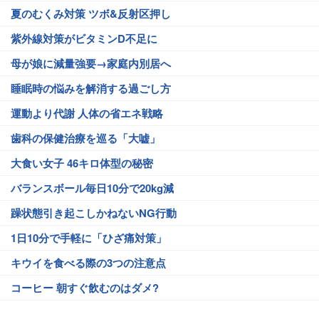
夏のむくみ対策 ツボ&反射区押し
紫外線対策がビタミンD不足に
母が娘に減量強要→家庭内別居へ
睡眠時の悩みを解消する過ごし方
運動より代謝 人体の省エネ戦略
歯科の保健治療を巡る「大嘘」
大食い女子 46キロ体型の秘密
バランスボール毎日10分で20kg減
躁状態引き起こしかねないNG行動
1日10分で手軽に「ひざ痛対策」
キウイを食べる際の3つの注意点
コーヒー 朝すぐ飲むのはダメ?