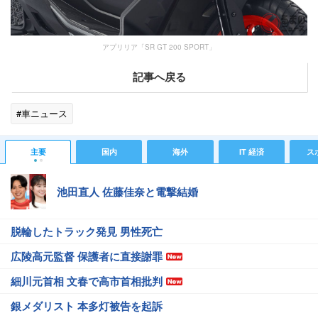
アプリリア「SR GT 200 SPORT」
記事へ戻る
#車ニュース
主要
国内
海外
IT 経済
ス
池田直人 佐藤佳奈と電撃結婚
脱輪したトラック発見 男性死亡
広陵高元監督 保護者に直接謝罪
細川元首相 文春で高市首相批判
銀メダリスト 本多灯被告を起訴