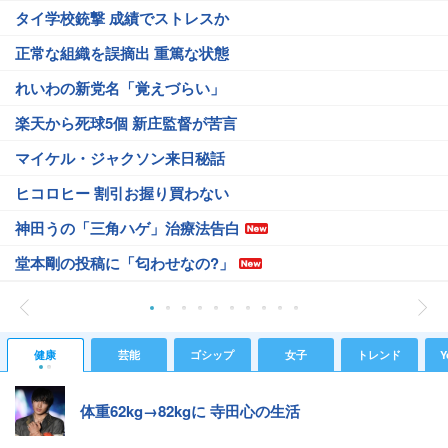
タイ学校銃撃 成績でストレスか
正常な組織を誤摘出 重篤な状態
れいわの新党名「覚えづらい」
楽天から死球5個 新庄監督が苦言
マイケル・ジャクソン来日秘話
ヒコロヒー 割引お握り買わない
神田うの「三角ハゲ」治療法告白
堂本剛の投稿に「匂わせなの?」
健康
芸能
ゴシップ
女子
トレンド
Y
体重62kg→82kgに 寺田心の生活