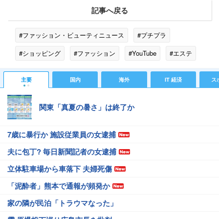
記事へ戻る
#ファッション・ビューティニュース
#プチプラ
#ショッピング
#ファッション
#YouTube
#エステ
主要
国内
海外
IT 経済
ス
関東「真夏の暑さ」は終了か
7歳に暴行か 施設従業員の女逮捕
夫に包丁? 毎日新聞記者の女逮捕
立体駐車場から車落下 夫婦死傷
「泥酔者」熊本で通報が頻発か
家の隣が民泊「トラウマなった」