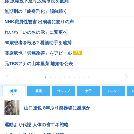
露 原爆投下巡り広島市長を批判
無期刑の「終身刑化」傾向続く
NHK職員性被害 出演者に怒りの声
れいわ「いのちの党」に変更へ
90歳患者を殴る? 看護助手を逮捕
藤原竜也「労務改善」をアピール
元TBSアナの山本里菜 離婚を公表
健康
芸能
ゴシップ
女子
トレンド
Y
山口達也 8年ぶり楽器姿に感涙か
運動より代謝 人体の省エネ戦略