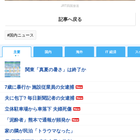
JRT四国放送
記事へ戻る
#国内ニュース
主要
国内
海外
IT 経済
ス
関東「真夏の暑さ」は終了か
7歳に暴行か 施設従業員の女逮捕
夫に包丁? 毎日新聞記者の女逮捕
立体駐車場から車落下 夫婦死傷
「泥酔者」熊本で通報が頻発か
家の隣が民泊「トラウマなった」