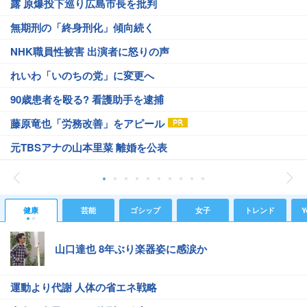
露 原爆投下巡り広島市長を批判
無期刑の「終身刑化」傾向続く
NHK職員性被害 出演者に怒りの声
れいわ「いのちの党」に変更へ
90歳患者を殴る? 看護助手を逮捕
藤原竜也「労務改善」をアピール
元TBSアナの山本里菜 離婚を公表
健康
芸能
ゴシップ
女子
トレンド
Y
山口達也 8年ぶり楽器姿に感涙か
運動より代謝 人体の省エネ戦略