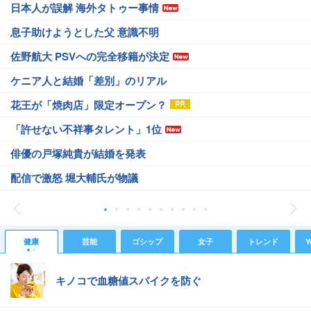
日本人が誤解 海外タトゥー事情
息子助けようとした父 意識不明
佐野航大 PSVへの完全移籍が決定
ケニア人と結婚「差別」のリアル
花王が「焼肉店」限定オープン？
「許せない不祥事タレント」1位
俳優の戸塚純貴が結婚を発表
配信で激怒 堀大輔氏が物議
健康
芸能
ゴシップ
女子
トレンド
Y
キノコで血糖値スパイクを防ぐ