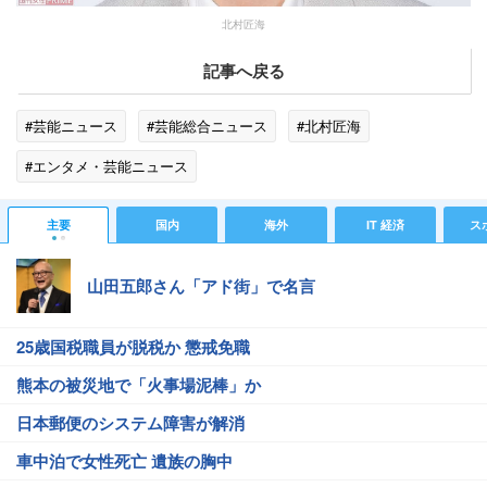
北村匠海
記事へ戻る
#芸能ニュース
#芸能総合ニュース
#北村匠海
#エンタメ・芸能ニュース
主要
国内
海外
IT 経済
ス
山田五郎さん「アド街」で名言
25歳国税職員が脱税か 懲戒免職
熊本の被災地で「火事場泥棒」か
日本郵便のシステム障害が解消
車中泊で女性死亡 遺族の胸中