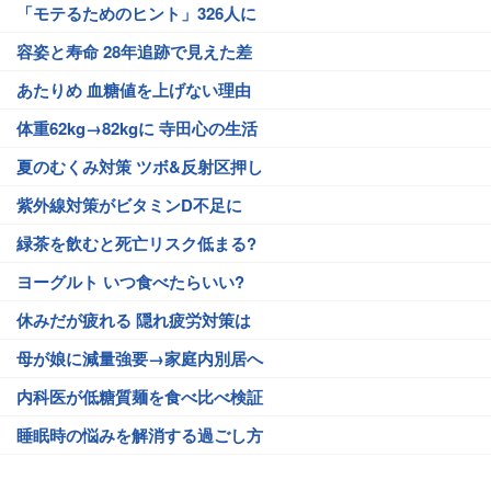
「モテるためのヒント」326人に
容姿と寿命 28年追跡で見えた差
あたりめ 血糖値を上げない理由
体重62kg→82kgに 寺田心の生活
夏のむくみ対策 ツボ&反射区押し
紫外線対策がビタミンD不足に
緑茶を飲むと死亡リスク低まる?
ヨーグルト いつ食べたらいい?
休みだが疲れる 隠れ疲労対策は
母が娘に減量強要→家庭内別居へ
内科医が低糖質麺を食べ比べ検証
睡眠時の悩みを解消する過ごし方