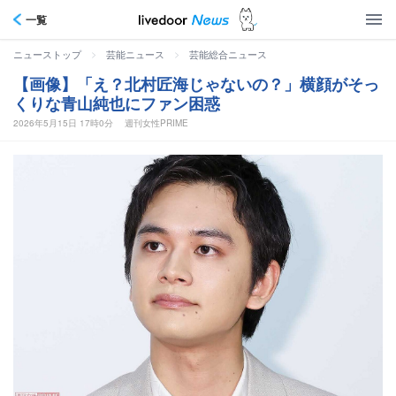
一覧
>
>
ニューストップ
芸能ニュース
芸能総合ニュース
【画像】「え？北村匠海じゃないの？」横顔がそっ
くりな青山純也にファン困惑
2026年5月15日 17時0分
週刊女性PRIME