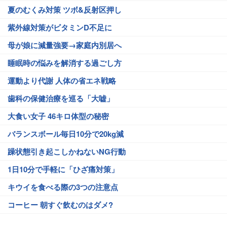
夏のむくみ対策 ツボ&反射区押し
紫外線対策がビタミンD不足に
母が娘に減量強要→家庭内別居へ
睡眠時の悩みを解消する過ごし方
運動より代謝 人体の省エネ戦略
歯科の保健治療を巡る「大嘘」
大食い女子 46キロ体型の秘密
バランスボール毎日10分で20kg減
躁状態引き起こしかねないNG行動
1日10分で手軽に「ひざ痛対策」
キウイを食べる際の3つの注意点
コーヒー 朝すぐ飲むのはダメ?