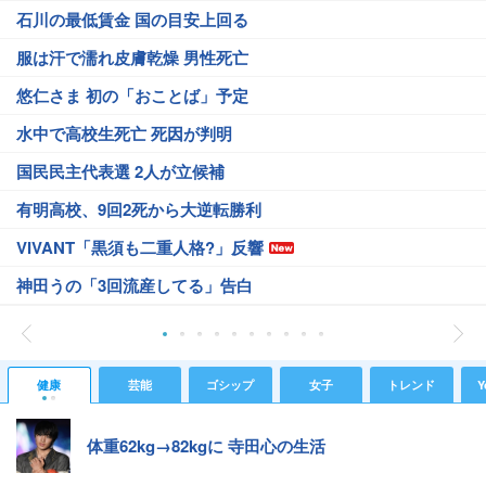
石川の最低賃金 国の目安上回る
服は汗で濡れ皮膚乾燥 男性死亡
悠仁さま 初の「おことば」予定
水中で高校生死亡 死因が判明
国民民主代表選 2人が立候補
有明高校、9回2死から大逆転勝利
VIVANT「黒須も二重人格?」反響
神田うの「3回流産してる」告白
健康
芸能
ゴシップ
女子
トレンド
Y
体重62kg→82kgに 寺田心の生活