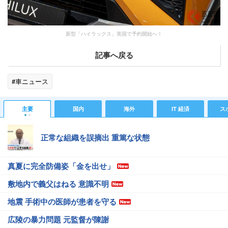
新型「ハイラックス」英国で予約開始へ！
記事へ戻る
#車ニュース
主要
国内
海外
IT 経済
ス
正常な組織を誤摘出 重篤な状態
真夏に完全防備姿「金を出せ」
敷地内で義父はねる 意識不明
地震 手術中の医師が患者を守る
広陵の暴力問題 元監督が陳謝