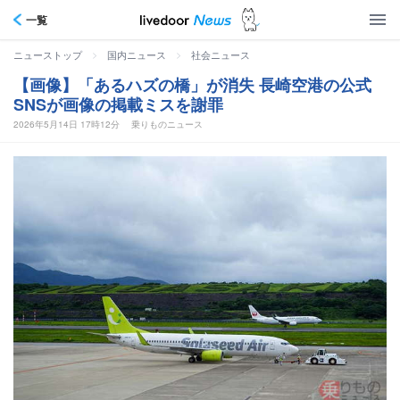
一覧
>
>
ニューストップ
国内ニュース
社会ニュース
【画像】「あるハズの橋」が消失 長崎空港の公式
SNSが画像の掲載ミスを謝罪
2026年5月14日 17時12分
乗りものニュース