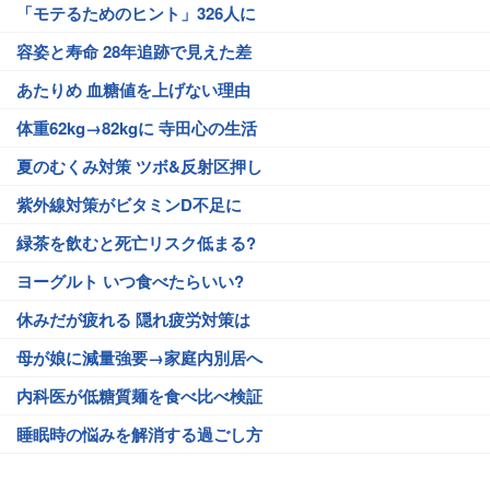
「モテるためのヒント」326人に
容姿と寿命 28年追跡で見えた差
あたりめ 血糖値を上げない理由
体重62kg→82kgに 寺田心の生活
夏のむくみ対策 ツボ&反射区押し
紫外線対策がビタミンD不足に
緑茶を飲むと死亡リスク低まる?
ヨーグルト いつ食べたらいい?
休みだが疲れる 隠れ疲労対策は
母が娘に減量強要→家庭内別居へ
内科医が低糖質麺を食べ比べ検証
睡眠時の悩みを解消する過ごし方