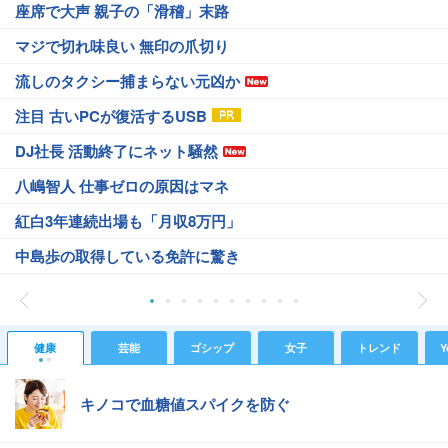
座席で大声 親子の「滑稽」末路
マジで切れ味良い 無印の爪切り
流しのタクシー捕まらない元凶か
注目 古いPCが復活するUSB
DJ社長 活動終了にネット騒然
八嶋智人 仕事ゼロの原因はマネ
紅白3年連続出場も「月収8万円」
中島歩の取得している免許に驚き
健康
芸能
ゴシップ
女子
トレンド
Y
キノコで血糖値スパイクを防ぐ