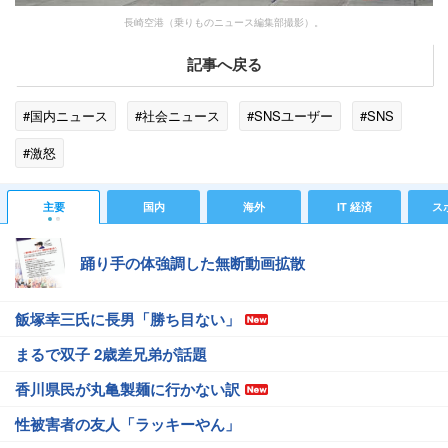
長崎空港（乗りものニュース編集部撮影）。
記事へ戻る
#国内ニュース
#社会ニュース
#SNSユーザー
#SNS
#激怒
主要
国内
海外
IT 経済
ス
踊り手の体強調した無断動画拡散
飯塚幸三氏に長男「勝ち目ない」
まるで双子 2歳差兄弟が話題
香川県民が丸亀製麺に行かない訳
性被害者の友人「ラッキーやん」