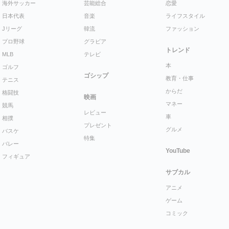
海外サッカー
芸能総合
恋愛
日本代表
音楽
ライフスタイル
Jリーグ
韓流
ファッション
プロ野球
グラビア
トレンド
MLB
テレビ
本
ゴルフ
ゴシップ
教育・仕事
テニス
からだ
格闘技
映画
マネー
競馬
レビュー
車
相撲
プレゼント
グルメ
バスケ
特集
バレー
YouTube
フィギュア
サブカル
アニメ
ゲーム
コミック