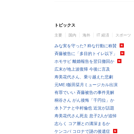
トピックス
主要
国内
海外
IT 経済
スポーツ
みな実を守った? 粋な行動に称賛
斉藤被告に「多目的トイレ以下」
ホモサピ 離婚報告を翌日撤回か
広末が地上波復帰 今後に言及
寿美花代さん、乗り越えた悲劇
元ME:I飯田栞月ミュージカル出演
有罪でいい 斉藤被告の事件見解
桐谷さん がん後悔「千円位」か
水卜アナと中村倫也 近況が話題
寿美花代さん死去 息子2人が追悼
志らく コア層との溝深まるか
ケンコバ コロナで謎の後遺症