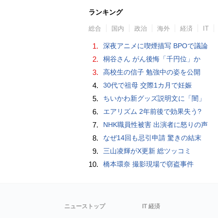
ランキング
総合
国内
政治
海外
経済
IT
1.
深夜アニメに喫煙描写 BPOで議論
2.
桐谷さん がん後悔「千円位」か
3.
高校生の信子 勉強中の姿を公開
4.
30代で祖母 交際1カ月で妊娠
5.
ちいかわ新グッズ説明文に「闇」
6.
エアリズム 2年前後で効果失う?
7.
NHK職員性被害 出演者に怒りの声
8.
なぜ14回も忌引申請 驚きの結末
9.
三山凌輝がX更新 総ツッコミ
10.
橋本環奈 撮影現場で窃盗事件
ニューストップ
IT 経済