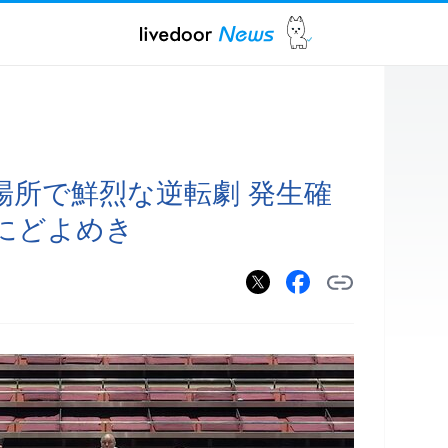
場所で鮮烈な逆転劇 発生確
手にどよめき