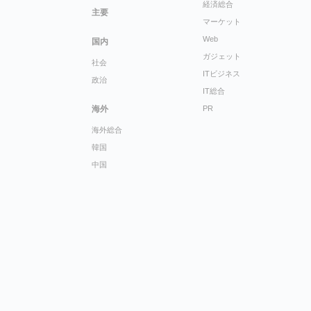
経済総合
主要
マーケット
Web
国内
ガジェット
社会
ITビジネス
政治
IT総合
海外
PR
海外総合
韓国
中国