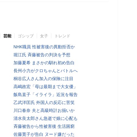
芸能
ゴシップ
女子
トレンド
NHK職員 性被害後の異動拒否か
堀江氏 斉藤被告の判決を予想
加藤夏希 まさかの馴れ初め告白
長州小力がクロちゃんとバトルへ
桐谷広人さん加入の保険に注目
高嶋政宏「母は最期まで大女優」
飯島直子「イライラ」近況を報告
乙武洋匡氏 外国人の反応に苦笑
川口春奈 夫と高級時計お揃いか
清水良太郎さん急逝で娘に心配も
斉藤被告から性被害後 生活困窮
佐藤寛子が告白 ヌード嫌だった