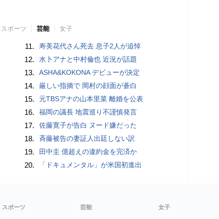
スポーツ
芸能
女子
11.
寿美花代さん死去 息子2人が追悼
12.
水卜アナと中村倫也 近況が話題
13.
ASHA&KOKONA デビューが決定
14.
厳しい指摘で 岡村の顔面が蒼白
15.
元TBSアナの山本里菜 離婚を公表
16.
福岡の議長 地震巡り不謹慎発言
17.
佐藤寛子が告白 ヌード嫌だった
18.
斉藤被告の妻証人出廷しない訳
19.
田中圭 億超えの違約金を完済か
20.
「ドキュメンタル」が米国初進出
スポーツ
芸能
女子