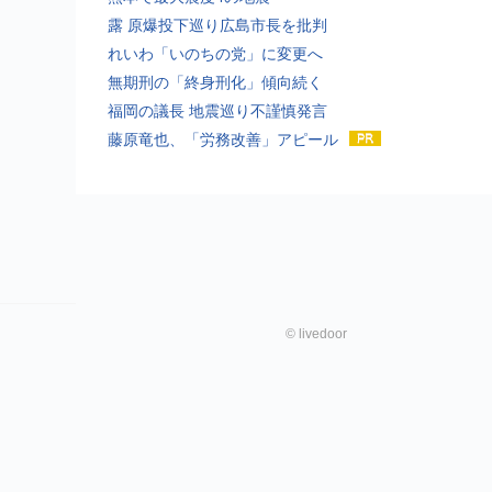
露 原爆投下巡り広島市長を批判
れいわ「いのちの党」に変更へ
無期刑の「終身刑化」傾向続く
福岡の議長 地震巡り不謹慎発言
藤原竜也、「労務改善」アピール
©
livedoor