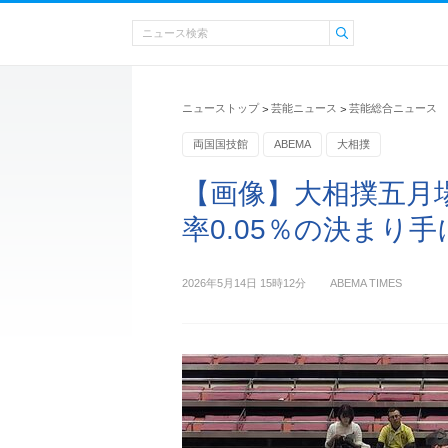
ニューストップ
芸能ニュース
芸能総合ニュース
>
>
両国国技館
ABEMA
大相撲
【画像】大相撲五月
率0.05％の決まり
2026年5月14日 15時12分
ABEMA TIMES