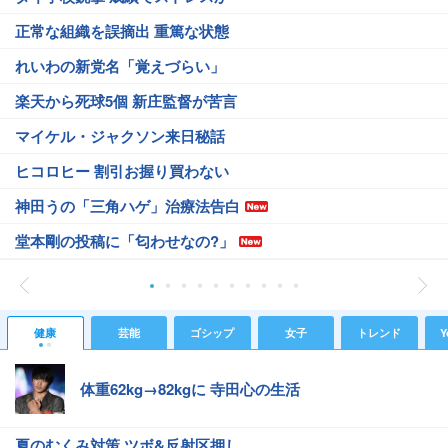
正常な組織を誤摘出 重篤な状態
れいわの新党名「覚えづらい」
楽天から死球5個 新庄監督が苦言
マイケル・ジャクソン来日秘話
ヒコロヒー 割引お握り買わない
神田うの「三角ハゲ」治療法告白
堂本剛の投稿に「匂わせなの?」
健康
芸能
ゴシップ
女子
トレンド
Y
体重62kg→82kgに 寺田心の生活
夏のむくみ対策 ツボ&反射区押し