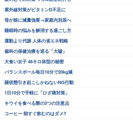
紫外線対策がビタミンD不足に
母が娘に減量強要→家庭内別居へ
睡眠時の悩みを解消する過ごし方
運動より代謝 人体の省エネ戦略
歯科の保健治療を巡る「大嘘」
大食い女子 46キロ体型の秘密
バランスボール毎日10分で20kg減
躁状態引き起こしかねないNG行動
1日10分で手軽に「ひざ痛対策」
キウイを食べる際の3つの注意点
コーヒー 朝すぐ飲むのはダメ?