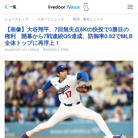
一覧
>
>
ニューストップ
スポーツニュース
MLB・海外ニュース
【画像】大谷翔平、7回無失点8Kの快投で3勝目の
権利 開幕から7戦連続QS達成、防御率0.82でMLB
全体トップに再浮上！
2026年5月14日 13時8分
BASEBALL KING