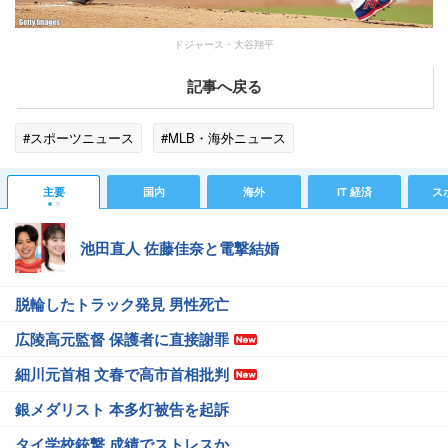
ドジャース・大谷翔平
記事へ戻る
#スポーツニュース
#MLB・海外ニュース
主要
国内
海外
IT 経済
ス
池田直人 佐藤佳奈と電撃結婚
脱輪したトラック発見 男性死亡
広陵高元監督 保護者に直接謝罪
細川元首相 文春で高市首相批判
銀メダリスト 本多灯被告を起訴
タイ学校銃撃 成績でストレスか