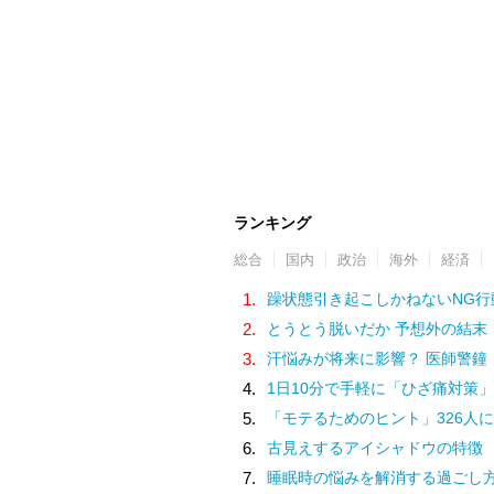
ランキング
総合
国内
政治
海外
経済
1.
躁状態引き起こしかねないNG行
2.
とうとう脱いだか 予想外の結末
3.
汗悩みが将来に影響？ 医師警鐘
4.
1日10分で手軽に「ひざ痛対策」
5.
「モテるためのヒント」326人に
6.
古見えするアイシャドウの特徴
7.
睡眠時の悩みを解消する過ごし