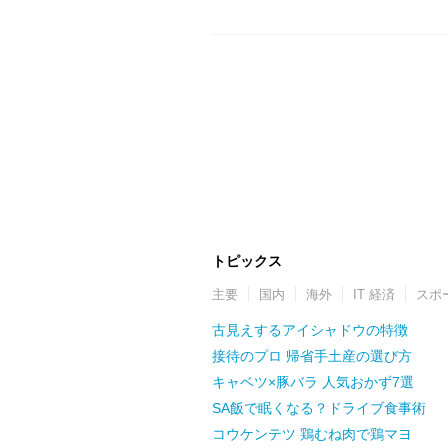
トピックス
主要
国内
海外
IT 経済
スポ
古見えするアイシャドウの特徴
接待のプロ 帰省手土産の選び方
キャベツ×豚バラ 人気おかず7選
SA飯で眠くなる？ドライブ食事術
コウケンテツ 鶏むね肉で鶏マヨ