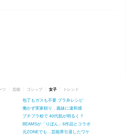
ーツ
芸能
ゴシップ
女子
トレンド
包丁もガスも不要 プラ弁レシピ
働かず実家頼り…義妹に違和感
プチプラ粉で 40代肌が明るく？
BEAMSが「りぼん」6作品とコラボ
元ZONEでも…芸能界引退したワケ