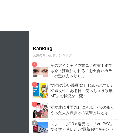
Ranking
人気の高い記事ランキング
そのアイシャドウ古見え確実！誰で
も今っぽ顔になれる！お似合いカラ
ーの選び方＆塗り方
“外面の良い義母”にいじめられていた
34歳女性。ある日「笑っちゃう誤爆LI
NE」で状況が一変！
女友達に仲間外れにされた小5の娘が
やった大人顔負けの復讐方法とは
スシローが10％還元に！「au PAY」
で今すぐ使いたい“最新お得キャンペ