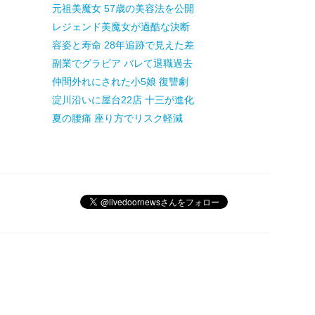
元祖美魔女 57歳の美容法を公開
レジェンド美魔女が過酷な決断
容姿と寿命 28年追跡で見えた差
副業でグラビア バレて退職過去
仲間外れにされた小5娘 復讐劇
淀川沿いに屋台22店 十三が進化
夏の腰痛 座り方でリスク軽減