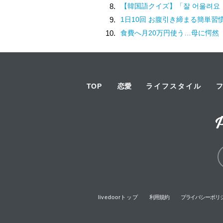
8.
【韓国語クイズ】「잘 어울려요（チャル オウルリョヨ）」の意味は
9.
1日10回 お腹引き締まる簡単習
10.
食費へ月20万円使う…母に愕然
TOP
恋愛
ライフスタイル
livedoorトップ
利用規約
プライバシーポリ