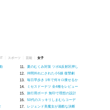
IT
スポーツ
芸能
女子
動
11.
夏のむくみ対策 ツボ&反射区押し
12.
仲間外れにされた小5娘 復讐劇
13.
毎日早歩き 1年で何キロ痩せるか
14.
ミセスドーナツ 全4種をレビュー
15.
旅行用ポーチ 無印で理想の設計
16.
50代のスッキリしまむらコーデ
方
17.
レジェンド美魔女が過酷な決断