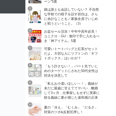
ーン”5選
娘は誰とも会話していない？ 不自然
な学校での様子を話す担任は、さら
に余計なことを／家族全員でいじめ
と戦うということ。（3）
お盆セール活況！中年中高年必見！
ユニクロ・GU・無印で手に入れるべ
き「神アイテム」5選
可愛いトートバッグと紅茶がセット
だよ。大切な人にリプトンの「ギフ
トボックス」はいかが？
「もう許さない！」パート先でいじ
めのターゲットにされた50代女性は
対決を決意して
「私もお小遣いほしい～！」義妹が
未だに親戚に甘えててヤバい…離婚
して3ヶ月…仕事探しもせずに実家に
頼る義妹に妻が感じた違和感の正体
夏の「冷え」「むくみ」「だるさ」
対策のツボ&反射区押し！