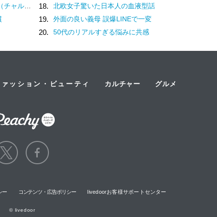
？褒め言葉です♡
18.
北欧女子驚いた日本人の血液型話
慣
19.
外面の良い義母 誤爆LINEで一変
20.
50代のリアルすぎる悩みに共感
ファッション・ビューティ
カルチャー
グルメ
シー
コンテンツ・広告ポリシー
livedoorお客様サポートセンター
© livedoor