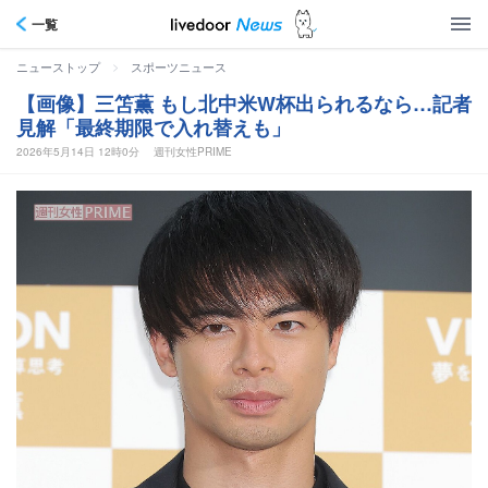
一覧
>
ニューストップ
スポーツニュース
【画像】三笘薫 もし北中米W杯出られるなら…記者
見解「最終期限で入れ替えも」
2026年5月14日 12時0分
週刊女性PRIME