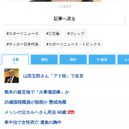
三笘薫選手
記事へ戻る
#スポーツニュース
#三笘薫
#ゴシップ
#サッカー日本代表
#スポーツニュース・トピックス
主要
国内
海外
IT 経済
ス
山田五郎さん「アド街」で名言
熊本の被災地で「火事場泥棒」か
25歳国税職員が脱税か 懲戒免職
メッシの父ホルヘさん死去 68歳
車中泊で女性死亡 遺族の胸中