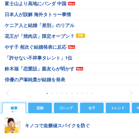
富士山より高地にパンダ 中国
日本人が誤解 海外タトゥー事情
ケニア人と結婚「差別」のリアル
花王が「焼肉店」限定オープン？
やす子 相次ぐ結婚発表に反応
「許せない不祥事タレント」1位
鈴木福「恋愛話」親友らが明かす
俳優の戸塚純貴が結婚を発表
健康
芸能
ゴシップ
女子
トレンド
Y
キノコで血糖値スパイクを防ぐ