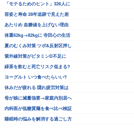
「モテるためのヒント」326人に
容姿と寿命 28年追跡で見えた差
あたりめ 血糖値を上げない理由
体重62kg→82kgに 寺田心の生活
夏のむくみ対策 ツボ&反射区押し
紫外線対策がビタミンD不足に
緑茶を飲むと死亡リスク低まる?
ヨーグルト いつ食べたらいい?
休みだが疲れる 隠れ疲労対策は
母が娘に減量強要→家庭内別居へ
内科医が低糖質麺を食べ比べ検証
睡眠時の悩みを解消する過ごし方