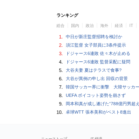
ランキング
総合
国内
政治
海外
経済
IT
1.
中日が新庄監督招聘を検討か
2.
須江監督 女子部員に3条件提示
3.
ドジャース6連敗 佐々木が止める
4.
ドジャース6連敗 監督采配に疑問
5.
大谷夫妻 夏はテラスで食事?
6.
大谷が異例の申し出 回収の背景
7.
韓国サッカー界に衝撃 大韓サッカー協会に外国人審判への“性的接待”疑惑 韓国メディア
8.
UEFA ボイコット姿勢を崩さず
9.
岡本和真が成し遂げた“788億円男超え” いつのまにか「3位」…見据える球団
10.
卓球WTT 張本美和がベスト8進出
ニューストップ
IT 経済