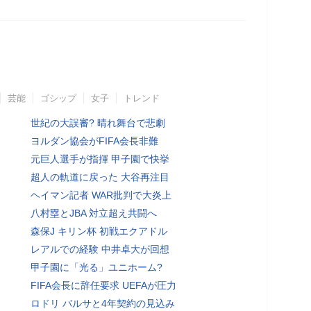
芸能
ゴシップ
女子
トレンド
世紀の大誤審? 晴れ舞台で悲劇
ヨルダン協会がFIFA会長非難
元巨人選手が指揮 甲子園で快挙
超人の軌道に戻った 大谷再注目
ヘイマン記者 WAR批判で大炎上
八村塁とJBA 対立超え共闘へ
森保J キリン杯 初戦エクアドル
レアルでの経験 中井卓大が回想
甲子園に「光る」ユニホーム?
FIFA会長に辞任要求 UEFAが圧力
ロドリ バルサと4年契約の見込み