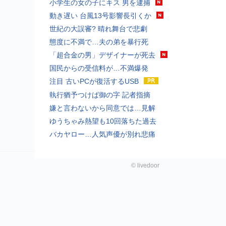
小学生の女の子にキス 男を逮捕
動き遅い 台風13号影響長引くか
世紀の大誤審? 晴れ舞台で悲劇
態度に不満で…夫の弟を暴行死
「超合金の男」デザイナーが死去
国民からの受信料が…不満爆発
注目 古いPCが復活するUSB
執行猶予つけば御の字 記者指摘
嫌と言わないから同意では…見解
ゆうちゃみ熱望も10回落ちた過去
バカヤロー…人気声優が別れ悲痛
©
livedoor