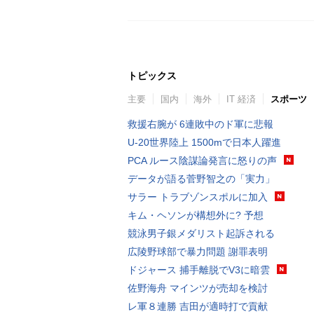
トピックス
主要
国内
海外
IT 経済
スポーツ
救援右腕が 6連敗中のド軍に悲報
U-20世界陸上 1500mで日本人躍進
PCA ルース陰謀論発言に怒りの声
データが語る菅野智之の「実力」
サラー トラブゾンスポルに加入
キム・ヘソンが構想外に? 予想
競泳男子銀メダリスト起訴される
広陵野球部で暴力問題 謝罪表明
ドジャース 捕手離脱でV3に暗雲
佐野海舟 マインツが売却を検討
レ軍８連勝 吉田が適時打で貢献