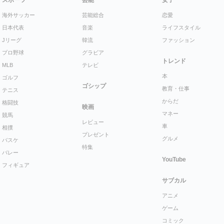
海外サッカー
芸能総合
恋愛
日本代表
音楽
ライフスタイル
Jリーグ
韓流
ファッション
プロ野球
グラビア
トレンド
MLB
テレビ
本
ゴルフ
ゴシップ
教育・仕事
テニス
からだ
格闘技
映画
マネー
競馬
レビュー
車
相撲
プレゼント
グルメ
バスケ
特集
バレー
YouTube
フィギュア
サブカル
アニメ
ゲーム
コミック