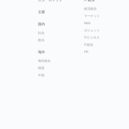
経済総合
主要
マーケット
Web
国内
ガジェット
社会
ITビジネス
政治
IT総合
海外
PR
海外総合
韓国
中国