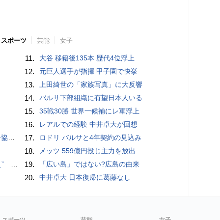
スポーツ
芸能
女子
11.
大谷 移籍後135本 歴代4位浮上
12.
元巨人選手が指揮 甲子園で快挙
13.
上田綺世の「家族写真」に大反響
14.
バルサ下部組織に有望日本人いる
15.
35戦30勝 世界一候補にレ軍浮上
16.
レアルでの経験 中井卓大が回想
が報道
17.
ロドリ バルサと4年契約の見込み
18.
メッツ 559億円投じ主力を放出
記録更新
19.
「広い島」ではない?広島の由来
20.
中井卓大 日本復帰に葛藤なし
スポーツ
芸能
女子