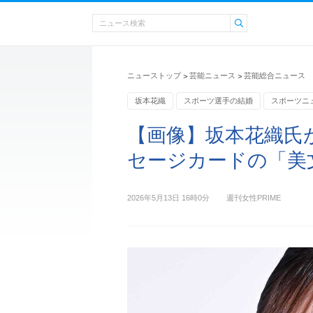
ニューストップ
芸能ニュース
芸能総合ニュース
>
>
坂本花織
スポーツ選手の結婚
スポーツニ
【画像】坂本花織氏
セージカードの「美
2026年5月13日 16時0分
週刊女性PRIME