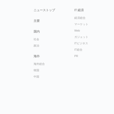
ニューストップ
IT 経済
経済総合
主要
マーケット
Web
国内
ガジェット
社会
ITビジネス
政治
IT総合
海外
PR
海外総合
韓国
中国