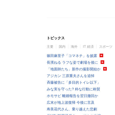
トピックス
主要
国内
海外
IT 経済
スポーツ
篠田麻里子「コマネチ」を披露
長濱ねる ラフな姿で劇場を後に
「地面師たち」新作の撮影開始か
アジカン 三原重夫さんを追悼
斉藤被告に「多目的トイレ以下」
みな実を守った? 粋な行動に称賛
ホモサピ 離婚報告を翌日撤回か
広末が地上波復帰 今後に言及
寿美花代さん、乗り越えた悲劇