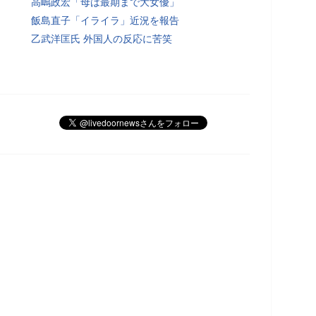
高嶋政宏「母は最期まで大女優」
飯島直子「イライラ」近況を報告
乙武洋匡氏 外国人の反応に苦笑