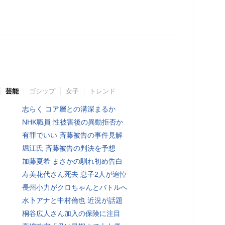
芸能
ゴシップ
女子
トレンド
志らく コア層との溝深まるか
NHK職員 性被害後の異動拒否か
有罪でいい 斉藤被告の事件見解
堀江氏 斉藤被告の判決を予想
加藤夏希 まさかの馴れ初め告白
寿美花代さん死去 息子2人が追悼
長州小力がクロちゃんとバトルへ
水卜アナと中村倫也 近況が話題
桐谷広人さん加入の保険に注目