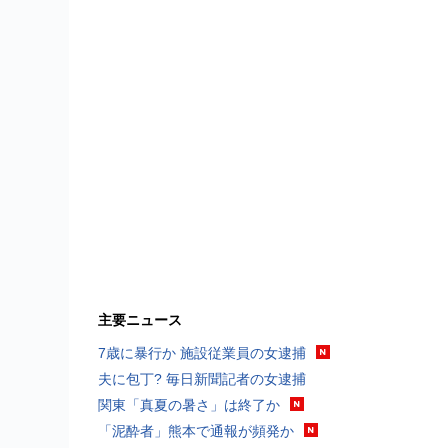
主要ニュース
7歳に暴行か 施設従業員の女逮捕
夫に包丁? 毎日新聞記者の女逮捕
関東「真夏の暑さ」は終了か
「泥酔者」熊本で通報が頻発か