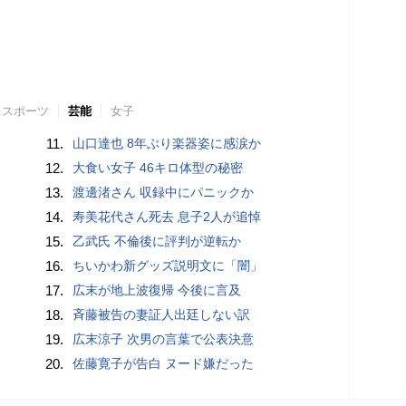
スポーツ
芸能
女子
11.
山口達也 8年ぶり楽器姿に感涙か
12.
大食い女子 46キロ体型の秘密
13.
渡邊渚さん 収録中にパニックか
14.
寿美花代さん死去 息子2人が追悼
15.
乙武氏 不倫後に評判が逆転か
16.
ちいかわ新グッズ説明文に「闇」
17.
広末が地上波復帰 今後に言及
18.
斉藤被告の妻証人出廷しない訳
19.
広末涼子 次男の言葉で公表決意
20.
佐藤寛子が告白 ヌード嫌だった