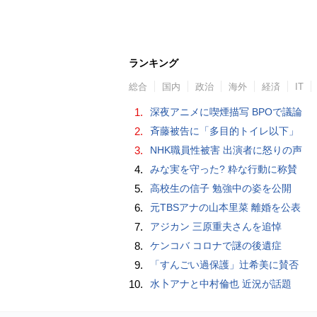
ランキング
総合
国内
政治
海外
経済
IT
1.
深夜アニメに喫煙描写 BPOで議論
2.
斉藤被告に「多目的トイレ以下」
3.
NHK職員性被害 出演者に怒りの声
4.
みな実を守った? 粋な行動に称賛
5.
高校生の信子 勉強中の姿を公開
6.
元TBSアナの山本里菜 離婚を公表
7.
アジカン 三原重夫さんを追悼
8.
ケンコバ コロナで謎の後遺症
9.
「すんごい過保護」辻希美に賛否
10.
水卜アナと中村倫也 近況が話題