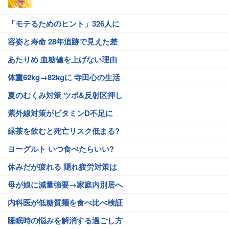
「モテるためのヒント」326人に
容姿と寿命 28年追跡で見えた差
あたりめ 血糖値を上げない理由
体重62kg→82kgに 寺田心の生活
夏のむくみ対策 ツボ&反射区押し
紫外線対策がビタミンD不足に
緑茶を飲むと死亡リスク低まる?
ヨーグルト いつ食べたらいい?
休みだが疲れる 隠れ疲労対策は
母が娘に減量強要→家庭内別居へ
内科医が低糖質麺を食べ比べ検証
睡眠時の悩みを解消する過ごし方