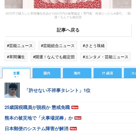
30万円で購入した草間彌生作品が1000万円の衝撃鑑定！専門家「肉筆だったら4億円」：開
運！なんでも鑑定団
記事へ戻る
#芸能ニュース
#芸能総合ニュース
#さとう珠緒
#草間彌生
#開運！なんでも鑑定団
#エンタメ・芸能ニュース
主要
国内
海外
IT 経済
ス
「許せない不祥事タレント」1位
25歳国税職員が脱税か 懲戒免職
熊本の被災地で「火事場泥棒」か
日本郵便のシステム障害が解消