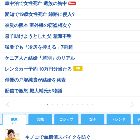
車中泊で女性死亡 遺族の胸中
愛知で19歳女性死亡 線路に侵入?
被災の熊本 室外機の窃盗相次ぐ
息子助けようとした父 意識不明
猛暑でも「冷房を控える」7割超
ケニア人と結婚「差別」のリアル
レンタカー予約 10万円分当たる
俳優の戸塚純貴が結婚を発表
配信で激怒 堀大輔氏が物議
健康
芸能
ゴシップ
女子
トレンド
Y
キノコで血糖値スパイクを防ぐ