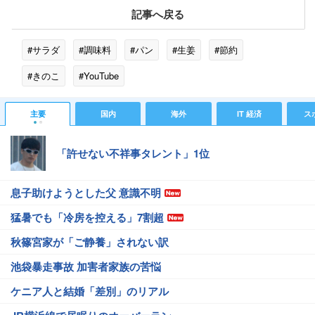
記事へ戻る
#サラダ
#調味料
#パン
#生姜
#節約
#きのこ
#YouTube
主要
国内
海外
IT 経済
ス
「許せない不祥事タレント」1位
息子助けようとした父 意識不明
猛暑でも「冷房を控える」7割超
秋篠宮家が「ご静養」されない訳
池袋暴走事故 加害者家族の苦悩
ケニア人と結婚「差別」のリアル