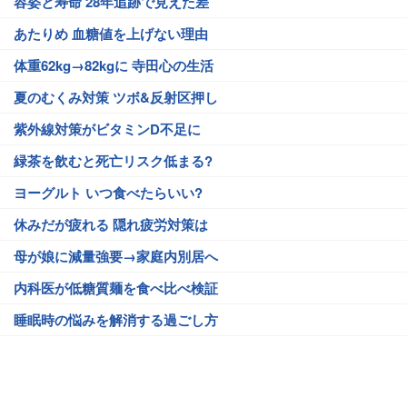
容姿と寿命 28年追跡で見えた差
あたりめ 血糖値を上げない理由
体重62kg→82kgに 寺田心の生活
夏のむくみ対策 ツボ&反射区押し
紫外線対策がビタミンD不足に
緑茶を飲むと死亡リスク低まる?
ヨーグルト いつ食べたらいい?
休みだが疲れる 隠れ疲労対策は
母が娘に減量強要→家庭内別居へ
内科医が低糖質麺を食べ比べ検証
睡眠時の悩みを解消する過ごし方