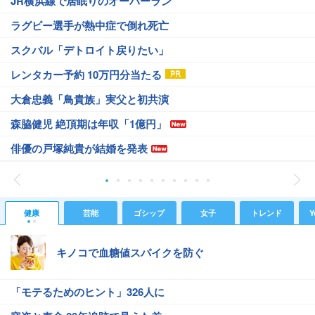
JR横浜線で居眠りのオーバーラン
ラグビー選手が熱中症で倒れ死亡
スクバル「デトロイト戻りたい」
レンタカー予約 10万円分当たる
大倉忠義「鳥貴族」実父と初共演
森脇健児 絶頂期は年収「1億円」
俳優の戸塚純貴が結婚を発表
健康
芸能
ゴシップ
女子
トレンド
Y
キノコで血糖値スパイクを防ぐ
「モテるためのヒント」326人に