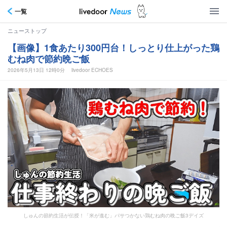
一覧
ニューストップ
【画像】1食あたり300円台！しっとり仕上がった鶏
むね肉で節約晩ご飯
2026年5月13日 12時0分
livedoor ECHOES
しゅんの節約生活が伝授！「米が進む」パサつかない鶏むね肉の晩ご飯3デイズ