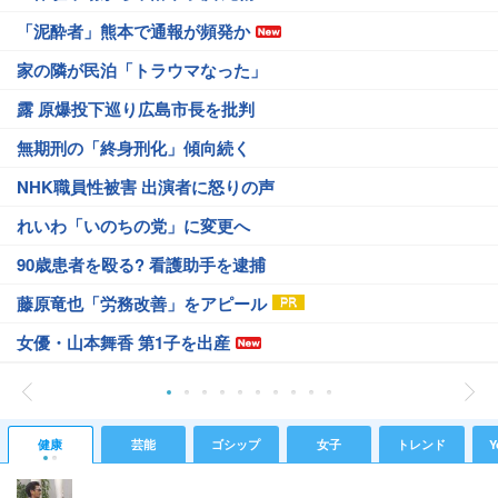
「泥酔者」熊本で通報が頻発か
家の隣が民泊「トラウマなった」
露 原爆投下巡り広島市長を批判
無期刑の「終身刑化」傾向続く
NHK職員性被害 出演者に怒りの声
れいわ「いのちの党」に変更へ
90歳患者を殴る? 看護助手を逮捕
藤原竜也「労務改善」をアピール
女優・山本舞香 第1子を出産
健康
芸能
ゴシップ
女子
トレンド
Y