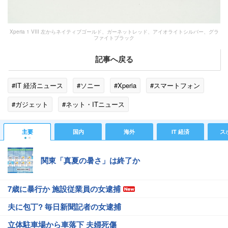
Xperia 1 VIII 左からネイティブゴールド、ガーネットレッド、アイオライトシルバー、グラ
ファイトブラック
記事へ戻る
#IT 経済ニュース
#ソニー
#Xperia
#スマートフォン
#ガジェット
#ネット・ITニュース
主要
国内
海外
IT 経済
ス
関東「真夏の暑さ」は終了か
7歳に暴行か 施設従業員の女逮捕
夫に包丁? 毎日新聞記者の女逮捕
立体駐車場から車落下 夫婦死傷