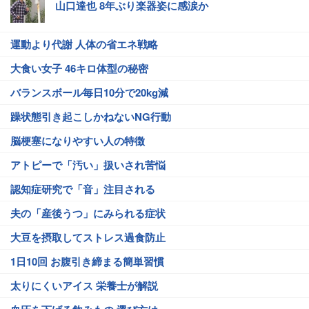
山口達也 8年ぶり楽器姿に感涙か
運動より代謝 人体の省エネ戦略
大食い女子 46キロ体型の秘密
バランスボール毎日10分で20kg減
躁状態引き起こしかねないNG行動
脳梗塞になりやすい人の特徴
アトピーで「汚い」扱いされ苦悩
認知症研究で「音」注目される
夫の「産後うつ」にみられる症状
大豆を摂取してストレス過食防止
1日10回 お腹引き締まる簡単習慣
太りにくいアイス 栄養士が解説