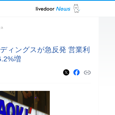
ース
ルディングスが急反発 営業利
.2%増