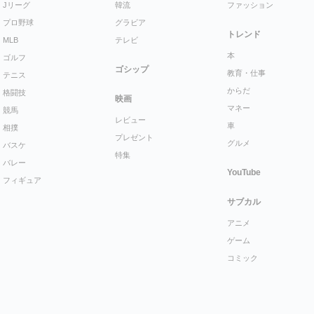
Jリーグ
韓流
ファッション
プロ野球
グラビア
トレンド
MLB
テレビ
本
ゴルフ
ゴシップ
教育・仕事
テニス
からだ
格闘技
映画
マネー
競馬
レビュー
車
相撲
プレゼント
グルメ
バスケ
特集
バレー
YouTube
フィギュア
サブカル
アニメ
ゲーム
コミック