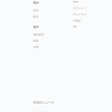
Web
国内
ガジェット
社会
ITビジネス
政治
IT総合
海外
PR
海外総合
韓国
中国
今日のニュース