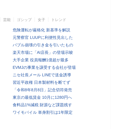
芸能
ゴシップ
女子
トレンド
危険運転が厳格化 新基準を解説
元警察官 LUUPに利便性見出した
バブル崩壊の引き金を引いたもの
楽天市場に「AI店長」の登場示唆
大手企業 役員報酬1億超が最多
EVMJの事業を譲受する会社が登場
ニセ社長メール LINEで送金誘導
習近平政権 日本製材料を断てず
「令和8年8月8日」記念切符発売
東京の最低賃金 10月に1280円へ
食料品1%減税 財源など課題残す
ワイモバイル 単身割引は1年限定