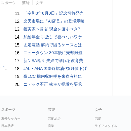
スポーツ
芸能
女子
11.
「令和8年8月8日」記念切符発売
12.
楽天市場に「AI店長」の登場示唆
13.
義実家へ帰省 現金を渡すべき?
14.
加給年金 手放しで喜べないワケ
15.
固定電話 解約で困るケースとは
16.
ニュータウン 30年後に売却難航
17.
新NISA巡り 夫婦で割れる教育費
難」
18.
JAL・ANA 国際線燃油代9月値下げ
19.
豪LCC 機内収納棚を来春有料に
20.
ニデック不正 株主が提訴を要求
スポーツ
芸能
女子
海外サッカー
芸能総合
恋愛
日本代表
音楽
ライフスタイル