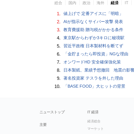
総合
国内
政治
海外
経済
IT
1.
値上げで 定番アイスに「明暗」
2.
AIが指示なくサイバー攻撃 発表
3.
教育費援助 贈与税がかかる条件
4.
東京駅からわずか3キロに秘境駅
5.
習近平政権 日本製材料を断てず
6.
「金貯まったら即投資」NGな理由
7.
オンワードHD 安全確保強化策
8.
日本製紙、業績予想撤回 地震の影響「算定困
9.
著名投資家 テスラを外した理由
10.
「BASE FOOD」大ヒットの背景
ニューストップ
IT 経済
経済総合
主要
マーケット