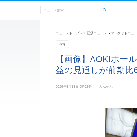
ニューストップ
IT 経済ニュース
マーケットニュ
>
>
市場
【画像】AOKIホー
益の見通しが前期比6
2026年5月13日 9時28分
みんかぶ