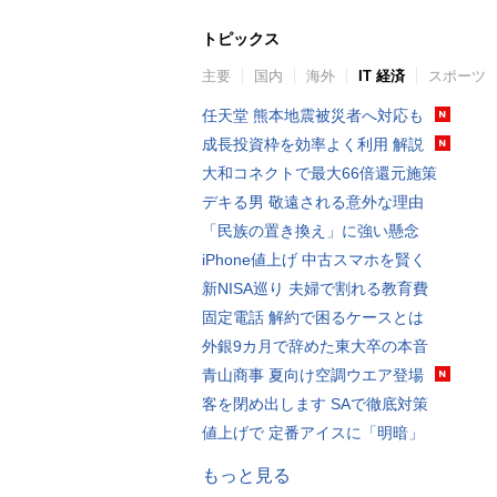
トピックス
主要
国内
海外
IT 経済
スポーツ
任天堂 熊本地震被災者へ対応も
成長投資枠を効率よく利用 解説
大和コネクトで最大66倍還元施策
デキる男 敬遠される意外な理由
「民族の置き換え」に強い懸念
iPhone値上げ 中古スマホを賢く
新NISA巡り 夫婦で割れる教育費
固定電話 解約で困るケースとは
外銀9カ月で辞めた東大卒の本音
青山商事 夏向け空調ウエア登場
客を閉め出します SAで徹底対策
値上げで 定番アイスに「明暗」
もっと見る