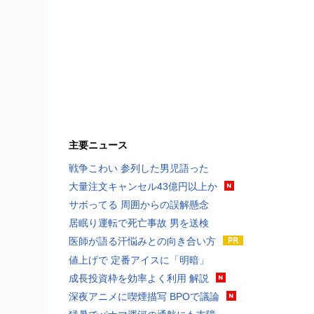
主要ニュース
戦争こわい 参列した男児語った
大量注文キャンセル43億円以上か
サボってる 周囲からの誤解懸念
居眠り運転で死亡事故 男を送検
医師が語る汗悩みとの向き合い方
値上げで 定番アイスに「明暗」
成長投資枠を効率よく利用 解説
深夜アニメに喫煙描写 BPOで議論