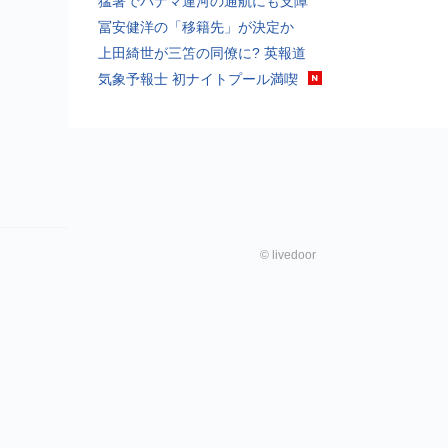
猛暑でパナマ運河の通航にも支障
冨安健洋の「移籍先」が決定か
上田綺世が三笘の同僚に? 英報道
気象予報士 初ナイトプール満喫
©
livedoor