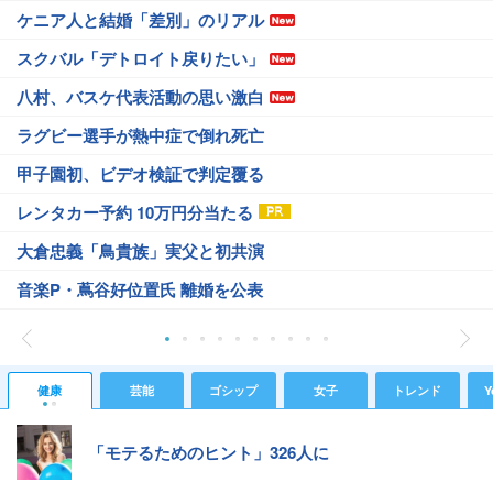
ケニア人と結婚「差別」のリアル
スクバル「デトロイト戻りたい」
八村、バスケ代表活動の思い激白
ラグビー選手が熱中症で倒れ死亡
甲子園初、ビデオ検証で判定覆る
レンタカー予約 10万円分当たる
大倉忠義「鳥貴族」実父と初共演
音楽P・蔦谷好位置氏 離婚を公表
健康
芸能
ゴシップ
女子
トレンド
Y
「モテるためのヒント」326人に