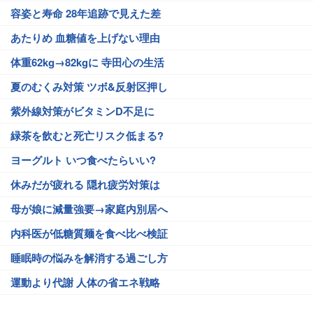
容姿と寿命 28年追跡で見えた差
あたりめ 血糖値を上げない理由
体重62kg→82kgに 寺田心の生活
夏のむくみ対策 ツボ&反射区押し
紫外線対策がビタミンD不足に
緑茶を飲むと死亡リスク低まる?
ヨーグルト いつ食べたらいい?
休みだが疲れる 隠れ疲労対策は
母が娘に減量強要→家庭内別居へ
内科医が低糖質麺を食べ比べ検証
睡眠時の悩みを解消する過ごし方
運動より代謝 人体の省エネ戦略