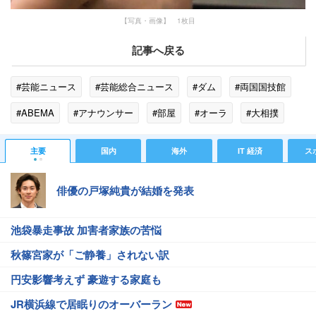
【写真・画像】 1枚目
記事へ戻る
#芸能ニュース
#芸能総合ニュース
#ダム
#両国国技館
#ABEMA
#アナウンサー
#部屋
#オーラ
#大相撲
#チュア
#石川県
#小学生
#ガンダム
#魔裟斗
主要
国内
海外
IT 経済
ス
俳優の戸塚純貴が結婚を発表
池袋暴走事故 加害者家族の苦悩
秋篠宮家が「ご静養」されない訳
円安影響考えず 豪遊する家庭も
JR横浜線で居眠りのオーバーラン