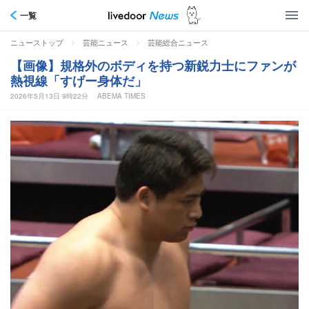
一覧
>
>
ニューストップ
芸能ニュース
芸能総合ニュース
【画像】規格外のボディを持つ新鋭力士にファンが
熱視線「すげー身体だ」
2026年5月13日 9時22分
ABEMA TIMES