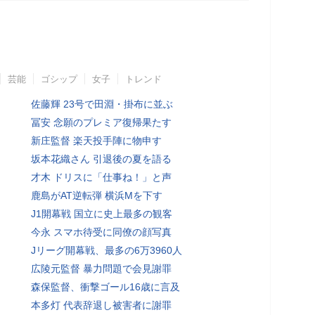
芸能
ゴシップ
女子
トレンド
佐藤輝 23号で田淵・掛布に並ぶ
冨安 念願のプレミア復帰果たす
新庄監督 楽天投手陣に物申す
坂本花織さん 引退後の夏を語る
才木 ドリスに「仕事ね！」と声
鹿島がAT逆転弾 横浜Mを下す
J1開幕戦 国立に史上最多の観客
今永 スマホ待受に同僚の顔写真
Jリーグ開幕戦、最多の6万3960人
広陵元監督 暴力問題で会見謝罪
森保監督、衝撃ゴール16歳に言及
本多灯 代表辞退し被害者に謝罪