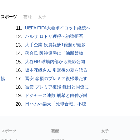
スポーツ
芸能
女子
11.
UEFA FIFA大会ボイコット継続へ
12.
バルサ ロドリ獲得へ初弾拒否
13.
大手企業 役員報酬1億超が最多
14.
落合氏 阪神優勝に「油断禁物」
15.
大谷HR 球場内部から撮影公開
16.
坂本花織さん 引退後の夏を語る
が報道
17.
冨安 念願のプレミア復帰果たす
18.
冨安 プレミア復帰 鎌田と同僚に
19.
ドジャース連敗 朗希と由伸が鍵
20.
日ハムvs楽天「死球合戦」不穏
スポーツ
芸能
女子