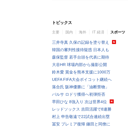
トピックス
主要
国内
海外
IT 経済
スポーツ
三井寺真 久保の記録を塗り替え
韓国の審判性接待疑惑 日本人も
森保監督 若手台頭を代表に期待
大谷HR 球場内部から撮影公開
鈴木愛 賞金を熊本支援に1000万
UEFA FIFA大会ボイコット継続へ
落合氏 阪神優勝に「油断禁物」
バルサ ロドリ獲得へ初弾拒否
早田ひな 8強入り 次は世界4位
レッドソックス 吉田活躍で8連勝
村上 申告敬遠で22試合連続出塁
冨安 プレミア復帰 鎌田と同僚に