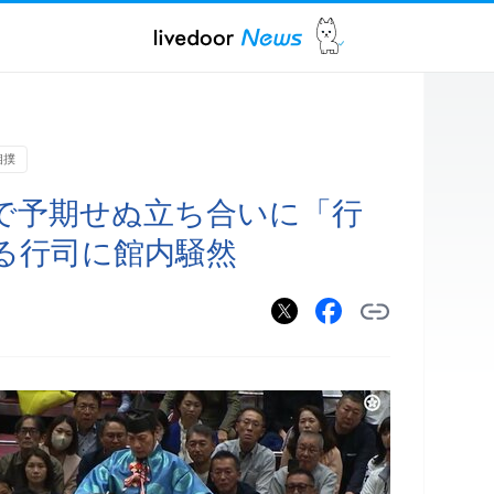
相撲
で予期せぬ立ち合いに「行
る行司に館内騒然