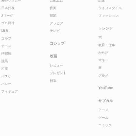
海外サッカー
芸能総合
恋愛
日本代表
音楽
ライフスタイル
Jリーグ
韓流
ファッション
プロ野球
グラビア
トレンド
MLB
テレビ
本
ゴルフ
ゴシップ
教育・仕事
テニス
からだ
格闘技
映画
マネー
競馬
レビュー
車
相撲
プレゼント
グルメ
バスケ
特集
バレー
YouTube
フィギュア
サブカル
アニメ
ゲーム
コミック