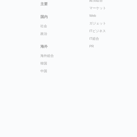
経済総合
主要
マーケット
Web
国内
ガジェット
社会
ITビジネス
政治
IT総合
海外
PR
海外総合
韓国
中国