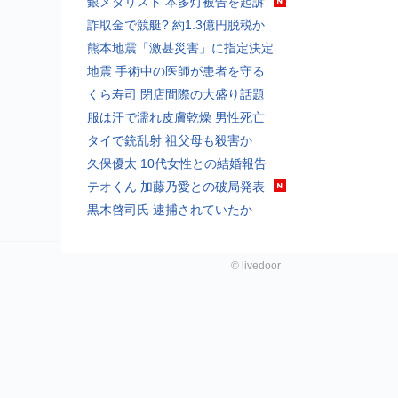
銀メダリスト 本多灯被告を起訴
詐取金で競艇? 約1.3億円脱税か
熊本地震「激甚災害」に指定決定
地震 手術中の医師が患者を守る
くら寿司 閉店間際の大盛り話題
服は汗で濡れ皮膚乾燥 男性死亡
タイで銃乱射 祖父母も殺害か
久保優太 10代女性との結婚報告
テオくん 加藤乃愛との破局発表
黒木啓司氏 逮捕されていたか
©
livedoor