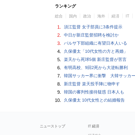
ランキング
総合
国内
政治
海外
経済
IT
1.
須江監督 女子部員に3条件提示
2.
中日が新庄監督招聘を検討か
3.
バルサ下部組織に有望日本人いる
4.
久保優太「10代女性の方と再婚」
5.
楽天から死球5個 新庄監督が苦言
6.
有明高校、9回2死から大逆転勝利
7.
韓国サッカー界に衝撃 大韓サッカー協会に外国人審判への“性的接待”疑惑 韓国メディア
8.
新庄監督 楽天投手陣に物申す
9.
韓国の審判性接待疑惑 日本人も
10.
久保優太 10代女性との結婚報告
ニューストップ
IT 経済