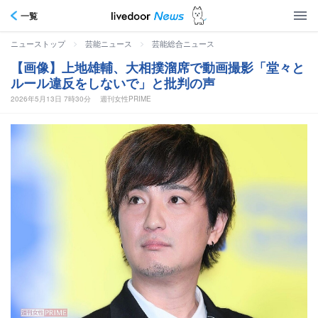
一覧
>
>
ニューストップ
芸能ニュース
芸能総合ニュース
【画像】上地雄輔、大相撲溜席で動画撮影「堂々と
ルール違反をしないで」と批判の声
2026年5月13日 7時30分
週刊女性PRIME