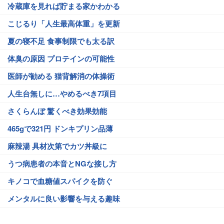
冷蔵庫を見れば貯まる家かわかる
こじるり「人生最高体重」を更新
夏の寝不足 食事制限でも太る訳
体臭の原因 プロテインの可能性
医師が勧める 猫背解消の体操術
人生台無しに…やめるべき7項目
さくらんぼ 驚くべき効果効能
465gで321円 ドンキプリン品薄
麻辣湯 具材次第でカツ丼級に
うつ病患者の本音とNGな接し方
キノコで血糖値スパイクを防ぐ
メンタルに良い影響を与える趣味