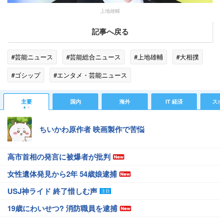
上地雄輔
記事へ戻る
#芸能ニュース
#芸能総合ニュース
#上地雄輔
#大相撲
#ゴシップ
#エンタメ・芸能ニュース
主要
国内
海外
IT 経済
ス
ちいかわ原作者 映画製作で苦悩
高市首相の発言に被爆者が批判
女性遺体発見から2年 54歳娘逮捕
USJ神ライド 終了惜しむ声
19歳にわいせつ? 消防職員を逮捕