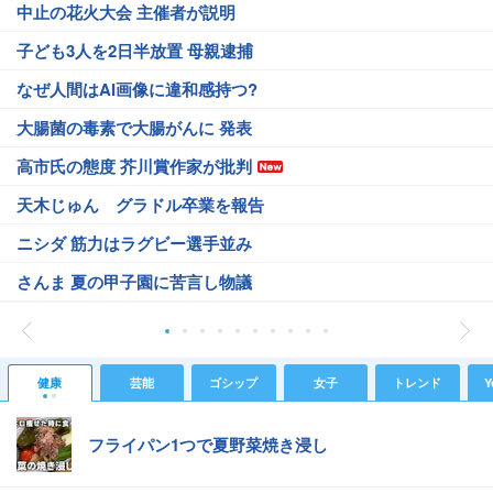
中止の花火大会 主催者が説明
子ども3人を2日半放置 母親逮捕
なぜ人間はAI画像に違和感持つ?
大腸菌の毒素で大腸がんに 発表
高市氏の態度 芥川賞作家が批判
天木じゅん グラドル卒業を報告
ニシダ 筋力はラグビー選手並み
さんま 夏の甲子園に苦言し物議
健康
芸能
ゴシップ
女子
トレンド
Y
フライパン1つで夏野菜焼き浸し