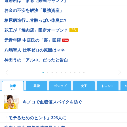
避難所は「まるで難民キャンプ」
お金の不安を解決「最強資産」
糖尿病進行…甘酸っぱい体臭に?
花王が「焼肉店」限定オープン？
元青年隊 中居氏の「裏」回顧
八嶋智人 仕事ゼロの原因はマネ
神田うの「アル中」だったと告白
健康
芸能
ゴシップ
女子
トレンド
Y
キノコで血糖値スパイクを防ぐ
「モテるためのヒント」326人に