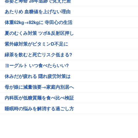
容姿と寿命 28年追跡で見えた差
あたりめ 血糖値を上げない理由
体重62kg→82kgに 寺田心の生活
夏のむくみ対策 ツボ&反射区押し
紫外線対策がビタミンD不足に
緑茶を飲むと死亡リスク低まる?
ヨーグルト いつ食べたらいい?
休みだが疲れる 隠れ疲労対策は
母が娘に減量強要→家庭内別居へ
内科医が低糖質麺を食べ比べ検証
睡眠時の悩みを解消する過ごし方