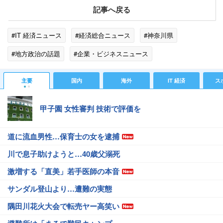
記事へ戻る
#IT 経済ニュース
#経済総合ニュース
#神奈川県
#地方政治の話題
#企業・ビジネスニュース
主要
国内
海外
IT 経済
ス
甲子園 女性審判 技術で評価を
道に流血男性…保育士の女を逮捕
川で息子助けようと…40歳父溺死
激増する「直美」若手医師の本音
サンダル登山より…遭難の実態
隅田川花火大会で転売ヤー高笑い