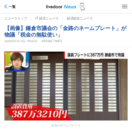
一覧
>
>
ニューストップ
IT 経済ニュース
経済総合ニュース
【画像】鎌倉市議会の「金路のネームプレート」が
物議「税金の無駄使い」
2026年5月13日 7時30分
ABEMA TIMES
金色のネームプレート