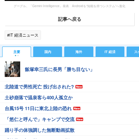
グーグル、「Gemini Intelligence」発表 Androidを“知能を持つシステム”へ進化
記事へ戻る
#IT 経済ニュース
主要
国内
海外
IT 経済
ス
飯塚幸三氏に長男「勝ち目ない」
北陸道で男性死亡 投げ出された?
土砂崩落で温泉客ら400人孤立か
台風15号 11日に東北上陸の恐れ
「悠仁と呼んで」キャンプで交流
踊り手の体強調した無断動画拡散