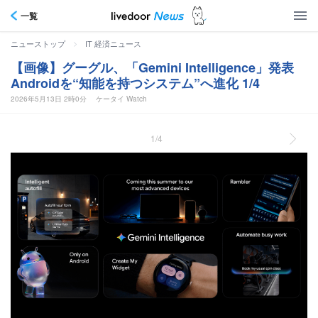
一覧
>
ニューストップ
IT 経済ニュース
【画像】グーグル、「Gemini Intelligence」発表
Androidを“知能を持つシステム”へ進化 1/4
2026年5月13日 2時0分
ケータイ Watch
1/4