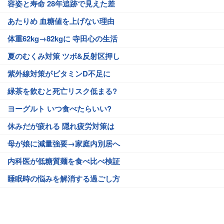
容姿と寿命 28年追跡で見えた差
あたりめ 血糖値を上げない理由
体重62kg→82kgに 寺田心の生活
夏のむくみ対策 ツボ&反射区押し
紫外線対策がビタミンD不足に
緑茶を飲むと死亡リスク低まる?
ヨーグルト いつ食べたらいい?
休みだが疲れる 隠れ疲労対策は
母が娘に減量強要→家庭内別居へ
内科医が低糖質麺を食べ比べ検証
睡眠時の悩みを解消する過ごし方