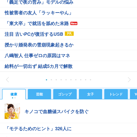
「義足で夜の営み」モデルの悩み
性被害者の友人「ラッキーやん」
「東大卒」で就活を舐めた末路
注目 古いPCが復活するUSB
授かり婚発表の雪崩現象起きるか
八嶋智人 仕事ゼロの原因はマネ
給料が一切出ず 結成5カ月で解散
健康
芸能
ゴシップ
女子
トレンド
Y
キノコで血糖値スパイクを防ぐ
「モテるためのヒント」326人に