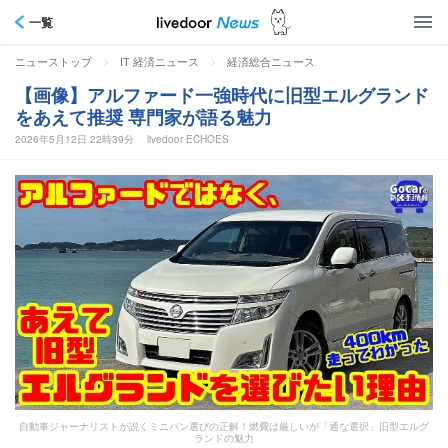
一覧
>
>
ニューストップ
IT 経済ニュース
経済総合ニュース
【画像】アルファード一強時代に旧型エルグランド
をあえて推奨 専門家が語る魅力
2026年5月12日 22時39分
livedoor ECHOES
自動車ジャーナリストが説くミニバン選びの正解！燃費は厳しいが「通な選択」旧型エルグ
ランドの魅力