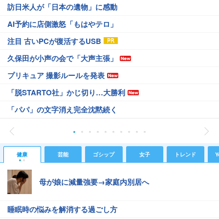
訪日米人が「日本の遺物」に感動
AI予約に店側激怒「もはやテロ」
注目 古いPCが復活するUSB
久保田が小声の会で「大声主張」
プリキュア 撮影ルールを発表
「脱STARTO社」かじ切り…大勝利
「パパ」の文字消え完全沈黙続く
健康
芸能
ゴシップ
女子
トレンド
Y
母が娘に減量強要→家庭内別居へ
睡眠時の悩みを解消する過ごし方