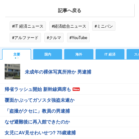
記事へ戻る
#IT 経済ニュース
#経済総合ニュース
#ミニバン
#アルファード
#クルマ
#YouTube
主要
国内
海外
IT 経済
ス
未成年の裸体写真所持か 男逮捕
帰省ラッシュ開始 新幹線満席も
覆面かぶってガソスタ強盗未遂か
「盗撮がクセに」教員の男逮捕
なぜ避難後に再入館できたのか
女児にAV見せわいせつ? 75歳逮捕