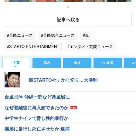
嵐
記事へ戻る
#芸能ニュース
#芸能総合ニュース
#嵐
#STARTO ENTERTAINMENT
#エンタメ・芸能ニュース
#ゴシップ
主要
国内
海外
IT 経済
ス
「脱STARTO社」かじ切り…大勝利
台風13号 沖縄一部など暴風域に
なぜ避難後に再入館できたのか
中学生ナイフで脅し性的暴行か
義弟に暴行し死亡させたか 逮捕