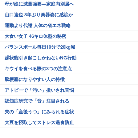
母が娘に減量強要→家庭内別居へ
山口達也 8年ぶり楽器姿に感涙か
運動より代謝 人体の省エネ戦略
大食い女子 46キロ体型の秘密
バランスボール毎日10分で20kg減
躁状態引き起こしかねないNG行動
キウイを食べる際の3つの注意点
脳梗塞になりやすい人の特徴
アトピーで「汚い」扱いされ苦悩
認知症研究で「音」注目される
夫の「産後うつ」にみられる症状
大豆を摂取してストレス過食防止