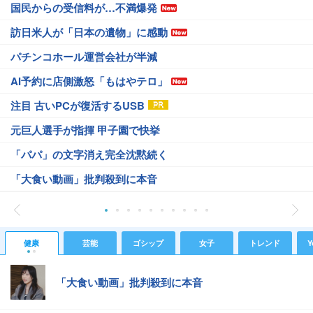
国民からの受信料が…不満爆発
訪日米人が「日本の遺物」に感動
パチンコホール運営会社が半減
AI予約に店側激怒「もはやテロ」
注目 古いPCが復活するUSB
元巨人選手が指揮 甲子園で快挙
「パパ」の文字消え完全沈黙続く
「大食い動画」批判殺到に本音
健康
芸能
ゴシップ
女子
トレンド
Y
「大食い動画」批判殺到に本音