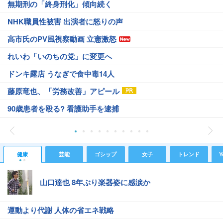
無期刑の「終身刑化」傾向続く
NHK職員性被害 出演者に怒りの声
高市氏のPV風視察動画 立憲激怒
れいわ「いのちの党」に変更へ
ドンキ露店 うなぎで食中毒14人
藤原竜也、「労務改善」アピール
90歳患者を殴る? 看護助手を逮捕
健康
芸能
ゴシップ
女子
トレンド
Y
山口達也 8年ぶり楽器姿に感涙か
運動より代謝 人体の省エネ戦略