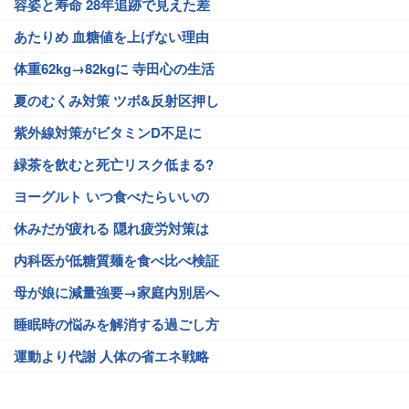
容姿と寿命 28年追跡で見えた差
あたりめ 血糖値を上げない理由
体重62kg→82kgに 寺田心の生活
夏のむくみ対策 ツボ&反射区押し
紫外線対策がビタミンD不足に
緑茶を飲むと死亡リスク低まる?
ヨーグルト いつ食べたらいいの
休みだが疲れる 隠れ疲労対策は
内科医が低糖質麺を食べ比べ検証
母が娘に減量強要→家庭内別居へ
睡眠時の悩みを解消する過ごし方
運動より代謝 人体の省エネ戦略