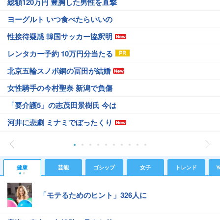
総額120万円 豊胸した男性を直撃
ヨーグルト いつ食べたらいいの
性接待疑惑 韓国サッカー協釈明
レンタカー予約 10万円分当たる
北京五輪スノボ銅の冨田が結婚
女性騎手の今村聖奈 新潟で負傷
「要介護5」の志茂田景樹氏 今は
河井に悲劇 ミナミでぼったくり
健康
芸能
ゴシップ
女子
トレンド
Y
「モテるためのヒント」326人に