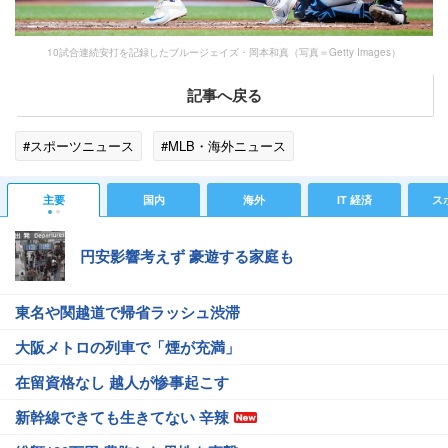
10試合連続安打を記録したブルージェイズ・岡本和真（写真＝Getty Images）
記事へ戻る
#スポーツニュース
#MLB・海外ニュース
主要
国内
海外
IT 経済
ス
円安影響考えず 豪遊する家庭も
東名や関越道で帰省ラッシュ渋滞
大阪メトロの列車で「煙が充満」
在留資格なし 越人が惨事起こす
新幹線できても生きてない 辛辣