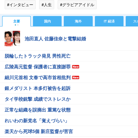
#インタビュー
#人生
#グラビアアイドル
主要
国内
海外
IT 経済
ス
池田直人 佐藤佳奈と電撃結婚
脱輪したトラック発見 男性死亡
広陵高元監督 保護者に直接謝罪
細川元首相 文春で高市首相批判
銀メダリスト 本多灯被告を起訴
タイ学校銃撃 成績でストレスか
正常な組織を誤摘出 重篤な状態
れいわの新党名「覚えづらい」
楽天から死球5個 新庄監督が苦言