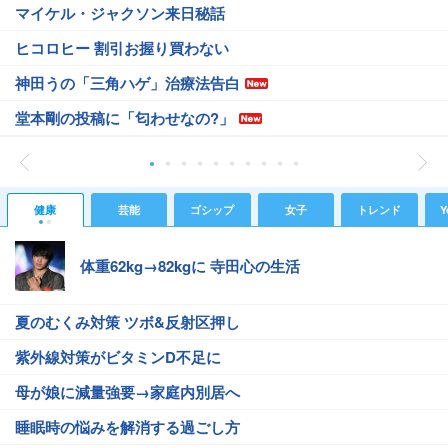
マイケル・ジャクソン来日秘話
ヒコロヒー 割引お握り買わない
神田うの「三角ハゲ」治療法告白
堂本剛の投稿に「匂わせなの?」
健康
芸能
ゴシップ
女子
トレンド
Y
体重62kg→82kgに 寺田心の生活
夏のむくみ対策 ツボ&反射区押し
紫外線対策がビタミンD不足に
母が娘に減量強要→家庭内別居へ
睡眠時の悩みを解消する過ごし方