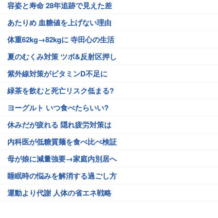
容姿と寿命 28年追跡で見えた差
あたりめ 血糖値を上げない理由
体重62kg→82kgに 寺田心の生活
夏のむくみ対策 ツボ&反射区押し
紫外線対策がビタミンD不足に
緑茶を飲むと死亡リスク低まる?
ヨーグルト いつ食べたらいい?
休みだが疲れる 隠れ疲労対策は
内科医が低糖質麺を食べ比べ検証
母が娘に減量強要→家庭内別居へ
睡眠時の悩みを解消する過ごし方
運動より代謝 人体の省エネ戦略