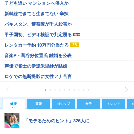
子ども追い マンションへ侵入か
新幹線できても生きてない 辛辣
パキスタン、警察隊が千人殺害か
甲子園初、ビデオ検証で判定覆る
レンタカー予約 10万円分当たる
音楽P・蔦谷好位置氏 離婚を公表
声優で雀士の伊達朱里紗が結婚
ロケでの無断撮影に女性アナ苦言
健康
芸能
ゴシップ
女子
トレンド
Y
「モテるためのヒント」326人に