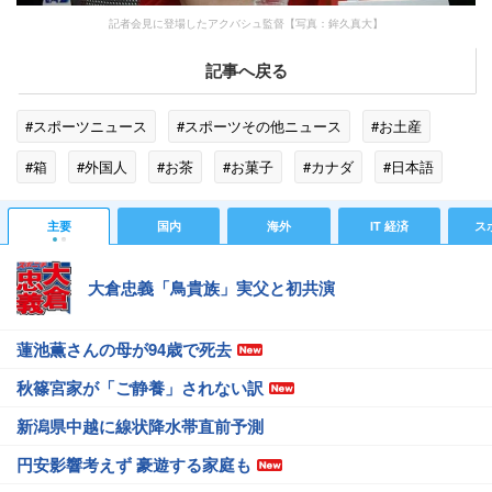
記者会見に登場したアクバシュ監督【写真：鉾久真大】
記事へ戻る
#スポーツニュース
#スポーツその他ニュース
#お土産
#箱
#外国人
#お茶
#お菓子
#カナダ
#日本語
#バレーボール
#焼肉
#トルコ
主要
国内
海外
IT 経済
ス
大倉忠義「鳥貴族」実父と初共演
蓮池薫さんの母が94歳で死去
秋篠宮家が「ご静養」されない訳
新潟県中越に線状降水帯直前予測
円安影響考えず 豪遊する家庭も