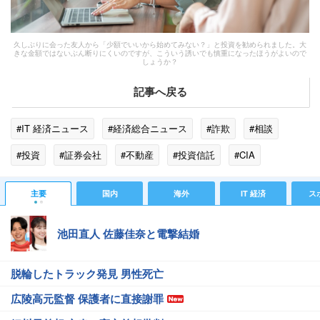
久しぶりに会った友人から「少額でいいから始めてみない？」と投資を勧められました。大
きな金額ではないぶん断りにくいのですが、こういう誘いでも慎重になったほうがよいので
しょうか？
記事へ戻る
#IT 経済ニュース
#経済総合ニュース
#詐欺
#相談
#投資
#証券会社
#不動産
#投資信託
#CIA
#金融庁
主要
国内
海外
IT 経済
ス
池田直人 佐藤佳奈と電撃結婚
脱輪したトラック発見 男性死亡
広陵高元監督 保護者に直接謝罪