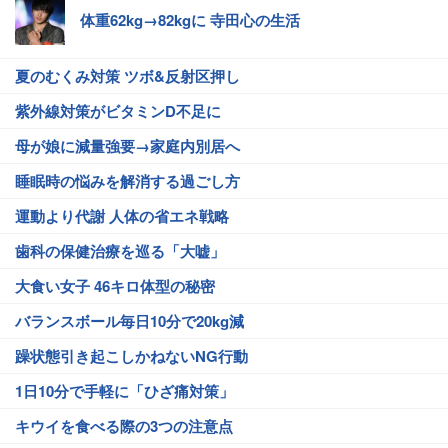
体重62kg→82kgに 寺田心の生活
夏のむくみ対策 ツボ&反射区押し
紫外線対策がビタミンD不足に
母が娘に減量強要→家庭内別居へ
睡眠時の悩みを解消する過ごし方
運動より代謝 人体の省エネ戦略
歯科の保健治療を巡る「大嘘」
大食い女子 46キロ体型の秘密
バランスボール毎日10分で20kg減
躁状態引き起こしかねないNG行動
1日10分で手軽に「ひざ痛対策」
キウイを食べる際の3つの注意点