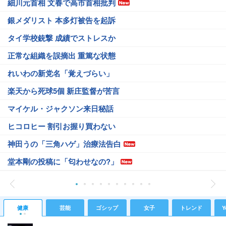
細川元首相 文春で高市首相批判
銀メダリスト 本多灯被告を起訴
タイ学校銃撃 成績でストレスか
正常な組織を誤摘出 重篤な状態
れいわの新党名「覚えづらい」
楽天から死球5個 新庄監督が苦言
マイケル・ジャクソン来日秘話
ヒコロヒー 割引お握り買わない
神田うの「三角ハゲ」治療法告白
堂本剛の投稿に「匂わせなの?」
健康
芸能
ゴシップ
女子
トレンド
Y