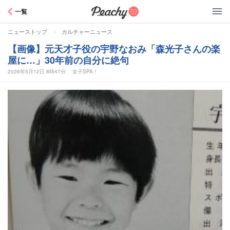
Peachy
一覧
>
ニューストップ
カルチャーニュース
【画像】元天才子役の宇野なおみ「森光子さんの楽
屋に…」30年前の自分に絶句
2026年5月12日 8時47分
女子SPA！