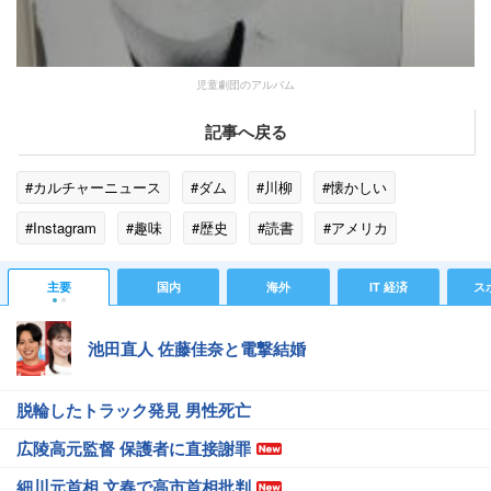
児童劇団のアルバム
記事へ戻る
#カルチャーニュース
#ダム
#川柳
#懐かしい
#Instagram
#趣味
#歴史
#読書
#アメリカ
#グラン
#子役
#ショートカット
#翻訳
主要
国内
海外
IT 経済
ス
#セーラームーン
#長寿
#家族
池田直人 佐藤佳奈と電撃結婚
脱輪したトラック発見 男性死亡
広陵高元監督 保護者に直接謝罪
細川元首相 文春で高市首相批判