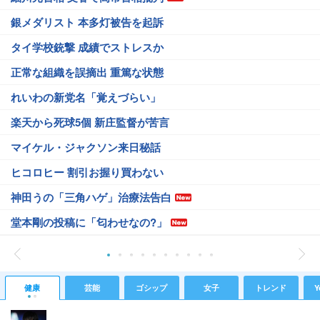
銀メダリスト 本多灯被告を起訴
タイ学校銃撃 成績でストレスか
正常な組織を誤摘出 重篤な状態
れいわの新党名「覚えづらい」
楽天から死球5個 新庄監督が苦言
マイケル・ジャクソン来日秘話
ヒコロヒー 割引お握り買わない
神田うの「三角ハゲ」治療法告白
堂本剛の投稿に「匂わせなの?」
健康
芸能
ゴシップ
女子
トレンド
Y