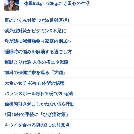
体重62kg→82kgに 寺田心の生活
夏のむくみ対策 ツボ&反射区押し
紫外線対策がビタミンD不足に
母が娘に減量強要→家庭内別居へ
睡眠時の悩みを解消する過ごし方
運動より代謝 人体の省エネ戦略
歯科の保健治療を巡る「大嘘」
大食い女子 46キロ体型の秘密
バランスボール毎日10分で20kg減
躁状態引き起こしかねないNG行動
1日10分で手軽に「ひざ痛対策」
キウイを食べる際の3つの注意点