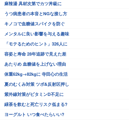
麻辣湯 具材次第でカツ丼級に
うつ病患者の本音とNGな接し方
キノコで血糖値スパイクを防ぐ
メンタルに良い影響を与える趣味
「モテるためのヒント」326人に
容姿と寿命 28年追跡で見えた差
あたりめ 血糖値を上げない理由
体重62kg→82kgに 寺田心の生活
夏のむくみ対策 ツボ&反射区押し
紫外線対策がビタミンD不足に
緑茶を飲むと死亡リスク低まる?
ヨーグルト いつ食べたらいい?