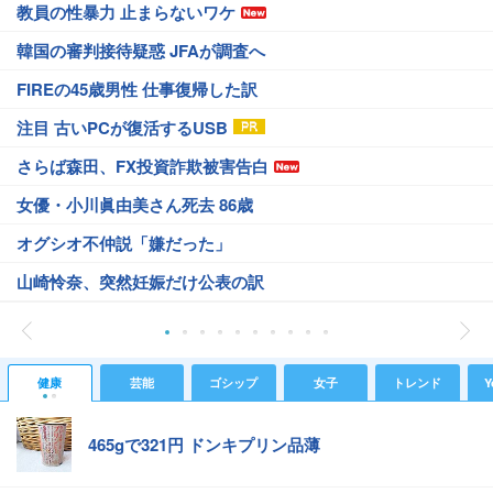
教員の性暴力 止まらないワケ
韓国の審判接待疑惑 JFAが調査へ
FIREの45歳男性 仕事復帰した訳
注目 古いPCが復活するUSB
さらば森田、FX投資詐欺被害告白
女優・小川眞由美さん死去 86歳
オグシオ不仲説「嫌だった」
山崎怜奈、突然妊娠だけ公表の訳
健康
芸能
ゴシップ
女子
トレンド
Y
465gで321円 ドンキプリン品薄