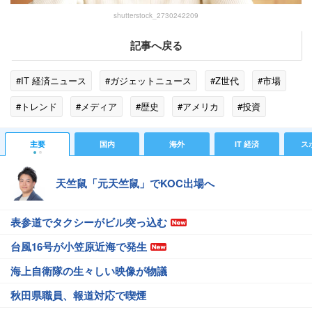
shutterstock_2730242209
記事へ戻る
#IT 経済ニュース
#ガジェットニュース
#Z世代
#市場
#トレンド
#メディア
#歴史
#アメリカ
#投資
#ソーシャルメディア
#20世紀
#NBC
#人種差別
主要
国内
海外
IT 経済
ス
#オーストラリア
#固定電話
天竺鼠「元天竺鼠」でKOC出場へ
表参道でタクシーがビル突っ込む
台風16号が小笠原近海で発生
海上自衛隊の生々しい映像が物議
秋田県職員、報道対応で喫煙