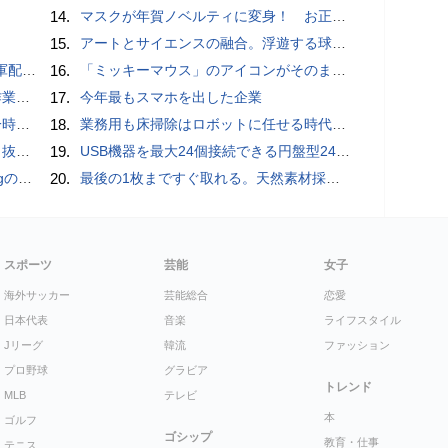
14.
マスクが年賀ノベルティに変身！ お正月特別パッケージの注文受付開始
15.
アートとサイエンスの融合。浮遊する球体インテリア「Buda Ball(ブダボール)」
クッカー
16.
「ミッキーマウス」のアイコンがそのままスマホホルダーに iFaceのMagSynqシリーズに新モデル
pace」
17.
今年最もスマホを出した企業
いため
18.
業務用も床掃除はロボットに任せる時代が本格到来 ビルメンヒューマンフェア ＆ クリーンEXPO 2018
ダプタ
19.
USB機器を最大24個接続できる円盤型24ポートUSBハブが登場
ly」
20.
最後の1枚まですぐ取れる。天然素材採用の「Ih Paperティッシュケース」
スポーツ
芸能
女子
海外サッカー
芸能総合
恋愛
日本代表
音楽
ライフスタイル
Jリーグ
韓流
ファッション
プロ野球
グラビア
トレンド
MLB
テレビ
本
ゴルフ
ゴシップ
教育・仕事
テニス