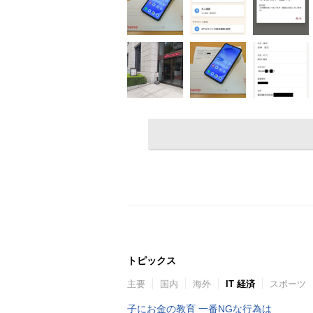
トピックス
主要
国内
海外
IT 経済
スポーツ
子にお金の教育 一番NGな行為は