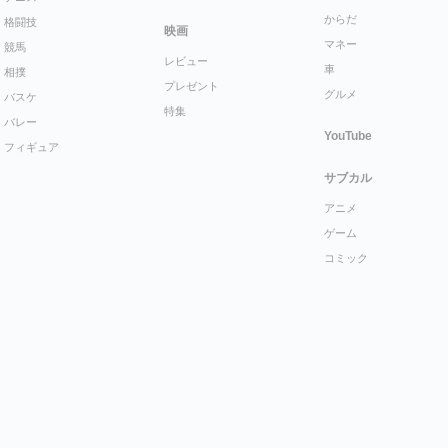
からだ
格闘技
映画
マネー
競馬
レビュー
車
相撲
プレゼント
グルメ
バスケ
特集
バレー
YouTube
フィギュア
サブカル
アニメ
ゲーム
コミック