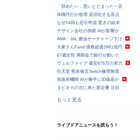
「辞めたい」思いとどまった一言
休職代行が急増 泥沼化する盲点
なぜ14回も忌引申請 驚きの結末
デザイン会社の倒産 AIが影響か
ANA・JAL 燃油サーチャージ下げ
大家さんFund 債務超過2881億円
67歳女性 満期金で銀行が動いた
ヴェルファイア 最安675万の実力
任天堂 熊本被災Switch修理無償
英政府機関 AIが勝手にID偽造か
タピオカの次に来た新定番 注目
もっと見る
ライブドアニュースを読もう！