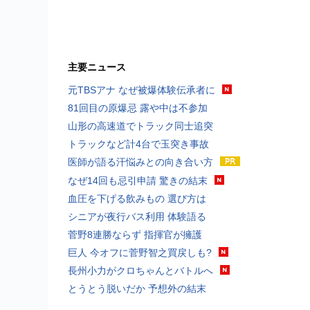
主要ニュース
元TBSアナ なぜ被爆体験伝承者に
81回目の原爆忌 露や中は不参加
山形の高速道でトラック同士追突
トラックなど計4台で玉突き事故
医師が語る汗悩みとの向き合い方
なぜ14回も忌引申請 驚きの結末
血圧を下げる飲みもの 選び方は
シニアが夜行バス利用 体験語る
菅野8連勝ならず 指揮官が擁護
巨人 今オフに菅野智之買戻しも?
長州小力がクロちゃんとバトルへ
とうとう脱いだか 予想外の結末