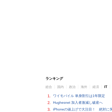
ランキング
総合
国内
政治
海外
経済
IT
1.
ワイモバイル 単身割引は1年限定
2.
Hughesnet 加入者激減し破産へ
3.
iPhoneの値上げで大注目！ 絶対に失敗しない「中古スマホ」の売り方＆