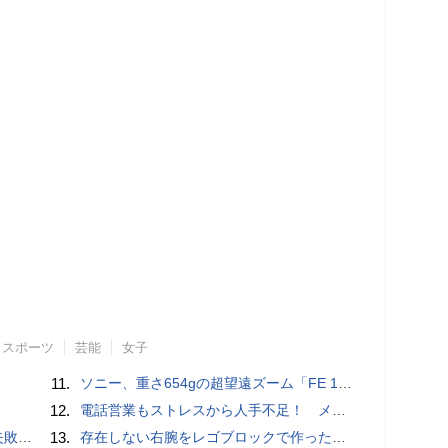
スポーツ
芸能
女子
11.
ソニー、重さ654gの超望遠ズーム「FE 100-400mm F5.6-8 OSS」 実売14万円前後
12.
電話営業もストレスから人手不足！ メンタルに心配ない会話AI 「Sakura TALK」が営業電話をかける時代がくる
買い方
13.
存在しない右腕をレゴブロックで作った少年ビルダーが登場