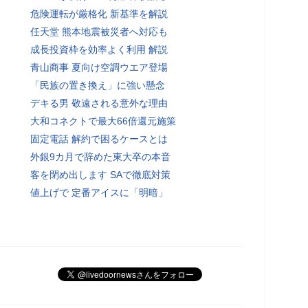
危険運転が厳格化 新基準を解説
任天堂 熊本地震被災者へ対応も
成長投資枠を効率よく利用 解説
青山商事 夏向け空調ウエア登場
「民族の置き換え」に強い懸念
デキる男 敬遠される意外な理由
大和コネクトで最大66倍還元施策
固定電話 解約で困るケースとは
外銀9カ月で辞めた東大卒の本音
客を閉め出します SAで徹底対策
値上げで 定番アイスに「明暗」