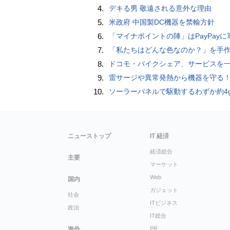
4.
デキる男 敬遠される意外な理由
5.
米政府 中国製DC機器を禁輸方針
6.
「マイナポイントの陣」はPayPayに軍配！ 燻製できちゃう鍋、グラスドーム
7.
「私たちはどんな色なのか？」を手作業でデータ分析して人間の肌の色を表現する新しい色空間を構築した「Inclusive Color S
8.
ドコモ・バイクシェア、サービスを一時停止 不具合の復旧が見通せな
9.
雷サージや異常発熱から機器を守る！抜け止め仕様の3P-2P変換ア
10.
ソーラーパネルで駆動するわずか約4gの超軽量ドローン「CoulombF
ニューストップ
IT 経済
経済総合
主要
マーケット
Web
国内
ガジェット
社会
ITビジネス
政治
IT総合
海外
PR