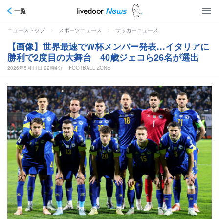
一覧
>
>
ニューストップ
スポーツニュース
サッカーニュース
【画像】世界最速でW杯メンバー発表…イタリアに
勝利で2度目の大舞台 40歳ジェコら26名が選出
2026年5月11日 22時4分
FOOTBALL ZONE