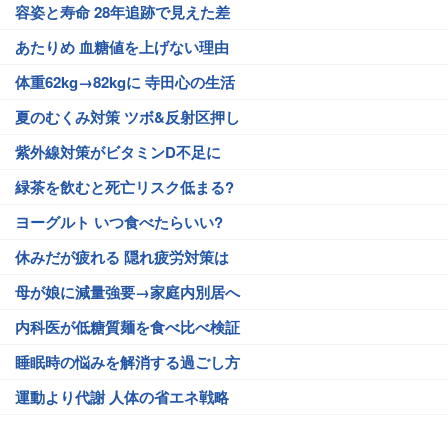
容姿と寿命 28年追跡で見えた差
あたりめ 血糖値を上げない理由
体重62kg→82kgに 寺田心の生活
夏のむくみ対策 ツボ&反射区押し
紫外線対策がビタミンD不足に
緑茶を飲むと死亡リスク低まる?
ヨーグルト いつ食べたらいい?
休みだが疲れる 隠れ疲労対策は
母が娘に減量強要→家庭内別居へ
内科医が低糖質麺を食べ比べ検証
睡眠時の悩みを解消する過ごし方
運動より代謝 人体の省エネ戦略