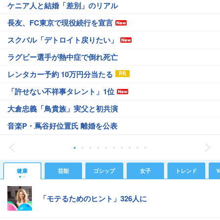
ケニア人と結婚「差別」のリアル
長友、FC東京で現役続行を宣言
スクバル「デトロイト戻りたい」
ラグビー選手が熱中症で倒れ死亡
レンタカー予約 10万円分当たる
「許せない不祥事タレント」1位
大倉忠義「鳥貴族」実父と初共演
音楽P・蔦谷好位置氏 離婚を公表
健康
芸能
ゴシップ
女子
トレンド
Y
「モテるためのヒント」326人に