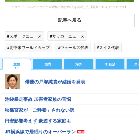
ボスニア・ヘルツェゴビナがW杯に臨む26人を発表した【写真：ロイター/アフロ】
記事へ戻る
#スポーツニュース
#サッカーニュース
#北中米ワールドカップ
#ウェールズ代表
#スイス代表
#ワールドカップ
#ZONE
#カタール
#ブンデスリーガ
主要
国内
海外
IT 経済
ス
#イタリア代表
#ボスニア・ヘルツェゴビナ
#スイス
俳優の戸塚純貴が結婚を発表
#セリエA
#カナダ
#イタリア
池袋暴走事故 加害者家族の苦悩
秋篠宮家が「ご静養」されない訳
円安影響考えず 豪遊する家庭も
JR横浜線で居眠りのオーバーラン