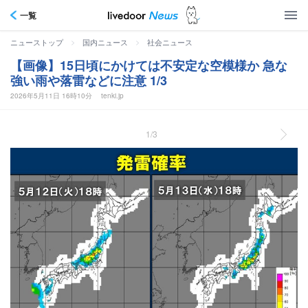
一覧
>
>
ニューストップ
国内ニュース
社会ニュース
【画像】15日頃にかけては不安定な空模様か 急な
強い雨や落雷などに注意 1/3
2026年5月11日 16時10分
tenki.jp
1/3