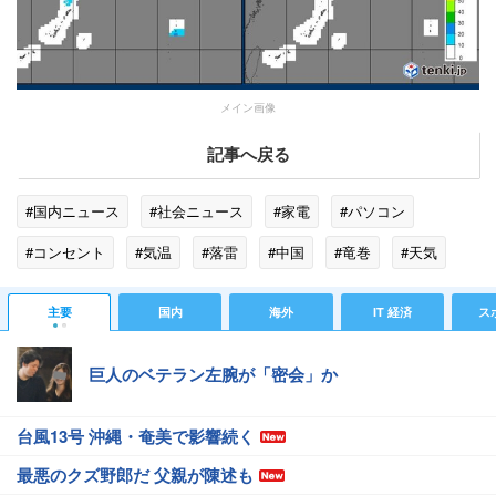
メイン画像
記事へ戻る
#国内ニュース
#社会ニュース
#家電
#パソコン
#コンセント
#気温
#落雷
#中国
#竜巻
#天気
主要
国内
海外
IT 経済
ス
巨人のベテラン左腕が「密会」か
台風13号 沖縄・奄美で影響続く
最悪のクズ野郎だ 父親が陳述も