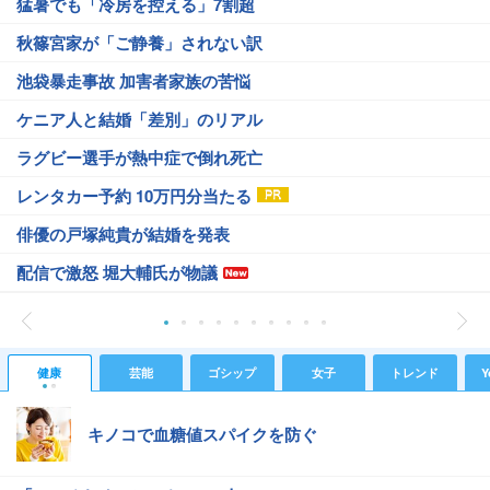
猛暑でも「冷房を控える」7割超
秋篠宮家が「ご静養」されない訳
池袋暴走事故 加害者家族の苦悩
ケニア人と結婚「差別」のリアル
ラグビー選手が熱中症で倒れ死亡
レンタカー予約 10万円分当たる
俳優の戸塚純貴が結婚を発表
配信で激怒 堀大輔氏が物議
健康
芸能
ゴシップ
女子
トレンド
Y
キノコで血糖値スパイクを防ぐ