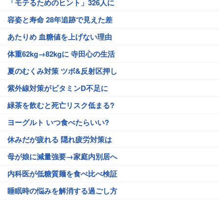
「モテるためのヒント」326人に
容姿と寿命 28年追跡で見えた差
あたりめ 血糖値を上げない理由
体重62kg→82kgに 寺田心の生活
夏のむくみ対策 ツボ&反射区押し
紫外線対策がビタミンD不足に
緑茶を飲むと死亡リスク低まる?
ヨーグルト いつ食べたらいい?
休みだが疲れる 隠れ疲労対策は
母が娘に減量強要→家庭内別居へ
内科医が低糖質麺を食べ比べ検証
睡眠時の悩みを解消する過ごし方