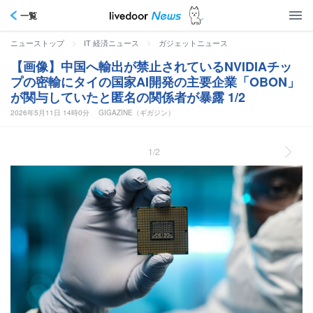
一覧
>
>
ニューストップ
IT 経済ニュース
ガジェットニュース
【画像】中国へ輸出が禁止されているNVIDIAチッ
プの密輸にタイの国家AI開発の主要企業「OBON」
が関与していたと匿名の関係者が暴露 1/2
2026年5月11日 14時0分
GIGAZINE（ギガジン）
1/2