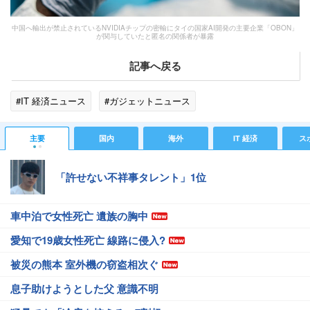
中国へ輸出が禁止されているNVIDIAチップの密輸にタイの国家AI開発の主要企業「OBON」
が関与していたと匿名の関係者が暴露
記事へ戻る
#IT 経済ニュース
#ガジェットニュース
主要
国内
海外
IT 経済
ス
「許せない不祥事タレント」1位
車中泊で女性死亡 遺族の胸中
愛知で19歳女性死亡 線路に侵入?
被災の熊本 室外機の窃盗相次ぐ
息子助けようとした父 意識不明