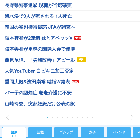
長野県知事選挙 現職が当選確実
海水浴で3人が流される 1人死亡
韓国の審判接待疑惑 JFAが調査へ
張本智和が2連覇 妹とアベックV
張本美和が卓球の国際大会で優勝
藤原竜也、「労務改善」アピール
人気YouTuber 白ビキニ加工否定
重岡大毅&濱田崇裕 結婚W発表
パー子の認知症 老老介護に不安
山崎怜奈、突然妊娠だけ公表の訳
健康
芸能
ゴシップ
女子
トレンド
Y