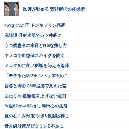
医師が勧める 猫背解消の体操術
465gで321円 ドンキプリン品薄
麻辣湯 具材次第でカツ丼級に
うつ病患者の本音とNGな接し方
キノコで血糖値スパイクを防ぐ
メンタルに良い影響を与える趣味
「モテるためのヒント」326人に
容姿と寿命 28年追跡で見えた差
あたりめ 血糖値を上げない理由
体重62kg→82kgに 寺田心の生活
夏のむくみ対策 ツボ&反射区押し
紫外線対策がビタミンD不足に