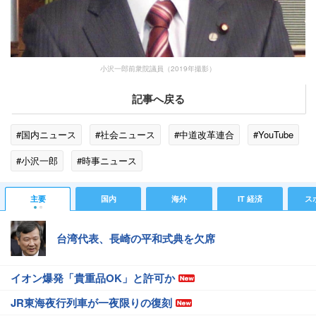
小沢一郎前衆院議員（2019年撮影）
記事へ戻る
#国内ニュース
#社会ニュース
#中道改革連合
#YouTube
#小沢一郎
#時事ニュース
主要
国内
海外
IT 経済
ス
台湾代表、長崎の平和式典を欠席
イオン爆発「貴重品OK」と許可か
JR東海夜行列車が一夜限りの復刻