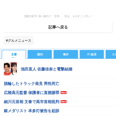
【難読漢字】食べ物当て「甘草」 実は、ものすごく甘い！
記事へ戻る
#グルメニュース
主要
国内
海外
IT 経済
ス
池田直人 佐藤佳奈と電撃結婚
脱輪したトラック発見 男性死亡
広陵高元監督 保護者に直接謝罪
細川元首相 文春で高市首相批判
銀メダリスト 本多灯被告を起訴