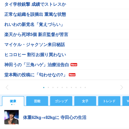
タイ学校銃撃 成績でストレスか
正常な組織を誤摘出 重篤な状態
れいわの新党名「覚えづらい」
楽天から死球5個 新庄監督が苦言
マイケル・ジャクソン来日秘話
ヒコロヒー 割引お握り買わない
神田うの「三角ハゲ」治療法告白
堂本剛の投稿に「匂わせなの?」
健康
芸能
ゴシップ
女子
トレンド
Y
体重62kg→82kgに 寺田心の生活