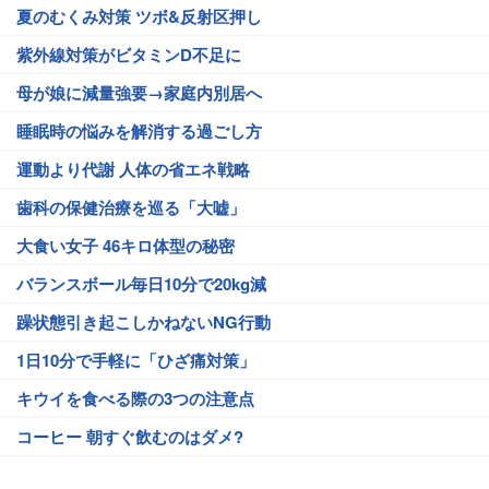
夏のむくみ対策 ツボ&反射区押し
紫外線対策がビタミンD不足に
母が娘に減量強要→家庭内別居へ
睡眠時の悩みを解消する過ごし方
運動より代謝 人体の省エネ戦略
歯科の保健治療を巡る「大嘘」
大食い女子 46キロ体型の秘密
バランスボール毎日10分で20kg減
躁状態引き起こしかねないNG行動
1日10分で手軽に「ひざ痛対策」
キウイを食べる際の3つの注意点
コーヒー 朝すぐ飲むのはダメ?