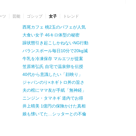
ーツ
芸能
ゴシップ
女子
トレンド
西尾カフェ 桃2玉のパフェが人気
大食い女子 46キロ体型の秘密
躁状態引き起こしかねないNG行動
バランスボール毎日10分で20kg減
牛乳を冷凍保存 マルエツが提案
笠原将弘氏 自宅で温泉卵を伝授
40代から意識したい「顔映り」
ジャバンのり×ネギトロ丼の旨さ
夫の棺にママ友が手紙「無神経」
ニンジン・タマネギ 道内でお得
井上晴美 1億円の保険かけた真相
娘も懐いてた…シッターとの不倫