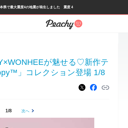
熊本県で最大震度4の地震が発生しました 震度 4
FY×WONHEEが魅せる♡新作テ
py™」コレクション登場 1/8
1/8
次へ