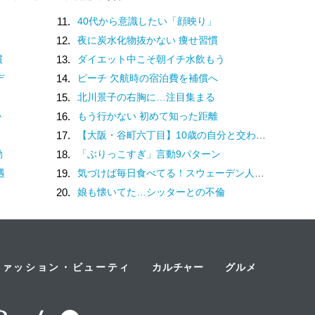
11.
40代から意識したい「顔映り」
12.
夜に炭水化物抜かない 痩せ習慣
慣
13.
ダイエット中こそ朝イチ水飲もう
デ
14.
ピーチ 欠航時の宿泊費を補償へ
15.
北川景子の右胸に…注目集まる
か
16.
もう行かない 初めて知った距離
17.
【大阪・谷町六丁目】10歳の自分と交わした約束。名店での猛修業を経てオープンした「ma journée（マジョルネ）」が提案する、日常に寄り添うフランス菓子
動
18.
「ぶりっこすぎ」言動9パターン
遇
19.
気づけば毎日食べてる！スウェーデン人漫画家がリピートし続ける日本の定番食
20.
娘も懐いてた…シッターとの不倫
ファッション・ビューティ
カルチャー
グルメ