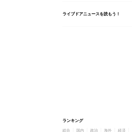
ライブドアニュースを読もう！
ランキング
総合
国内
政治
海外
経済