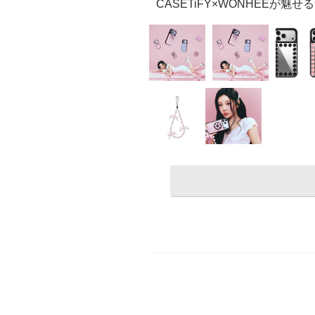
CASETiFY×WONHEEが