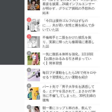
着姿を披露…24歳インフルエンサー
が明かす、グラビア挑戦の予想外の
結末
「今日は接待ゴルフのはずなの
に…」夫が若い女性と腕を組んで歩
いていた話
不倫相手と二股をかけた彼氏を振
り、実家に帰ったら修羅場に遭遇し
た話
一気に腹筋＆体幹を強化。1日10回
【お腹がみるみる引き締まってい
く】簡単習慣
毎日プチ運動をしたら1年で何キロや
せる？習慣化したい運動を紹介
パート先で「男子大学生を誘惑して
る」とデマを流されて…まさかの“本
当に不倫”してしまった、30代主婦の
後悔
朝一番にコップ１杯の水、飲んで