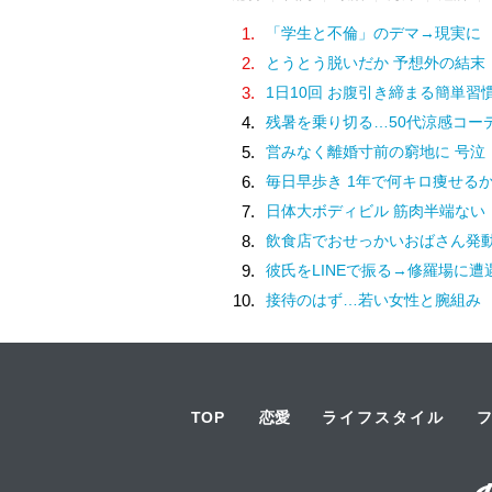
1.
「学生と不倫」のデマ→現実に
2.
とうとう脱いだか 予想外の結末
3.
1日10回 お腹引き締まる簡単習
4.
残暑を乗り切る…50代涼感コー
5.
営みなく離婚寸前の窮地に 号泣
6.
毎日早歩き 1年で何キロ痩せる
7.
日体大ボディビル 筋肉半端ない
8.
飲食店でおせっかいおばさん発
9.
彼氏をLINEで振る→修羅場に遭
10.
接待のはず…若い女性と腕組み
TOP
恋愛
ライフスタイル