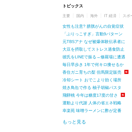
トピックス
主要
国内
海外
IT 経済
スポ
女性も注意? 膀胱がんの自覚症状
「ぶりっこすぎ」言動9パターン
元TBSアナ なぜ被爆体験伝承者に
大豆を摂取してストレス過食防止
彼氏をLINEで振る→修羅場に遭遇
毎日早歩き 1年で何キロ痩せるか
香住ガニ育ちの梨 但馬限定販売
冷却シート おでこより効く場所
焼き鳥缶で作る 柚子胡椒パスタ
飛騨桃 今年は糖度17度の甘さ
運動より代謝 人体の省エネ戦略
幸楽苑 味噌ラーメンに酢が定番
もっと見る