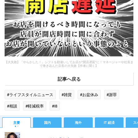
【大失敗】「やらかした！」シフトを勘違いしてお店が″開店遅延″に！マネージャーや社長ま
で巻き込んだ店長の大失敗【作者に聞く】
記事へ戻る
#ライフスタイルニュース
#雑貨
#お盆休み
#謝罪
#相談
#軽減税率
#i8
主要
国内
海外
IT 経済
ス