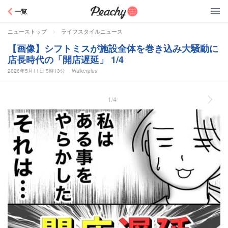
Peachy
一覧
>
ニューストップ
ライフスタイルニュース
【画像】シフトミスが施設全体を巻き込み大騒動に
店長時代の「開店遅延」 1/4
2026年5月11日 5時13分
Walkerplus
1/4