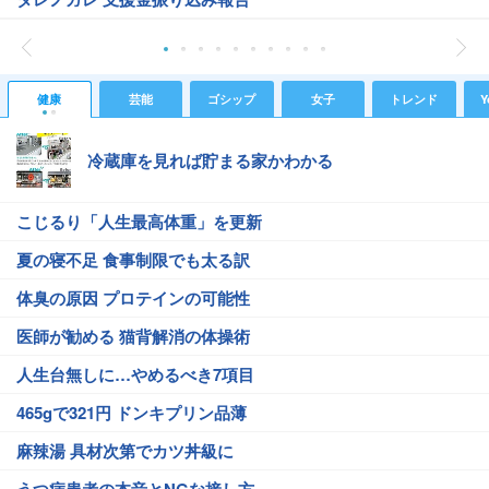
健康
芸能
ゴシップ
女子
トレンド
Y
冷蔵庫を見れば貯まる家かわかる
こじるり「人生最高体重」を更新
夏の寝不足 食事制限でも太る訳
体臭の原因 プロテインの可能性
医師が勧める 猫背解消の体操術
人生台無しに…やめるべき7項目
465gで321円 ドンキプリン品薄
麻辣湯 具材次第でカツ丼級に