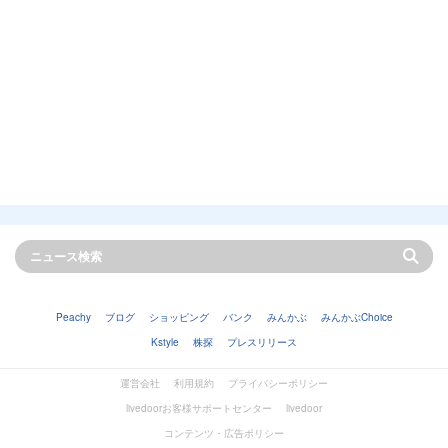
Peachy
ブログ
ショッピング
バンク
みんかぶ
みんかぶChoice
Kstyle
株探
プレスリリース
運営会社
利用規約
プライバシーポリシー
livedoorお客様サポートセンター
livedoor
コンテンツ・広告ポリシー