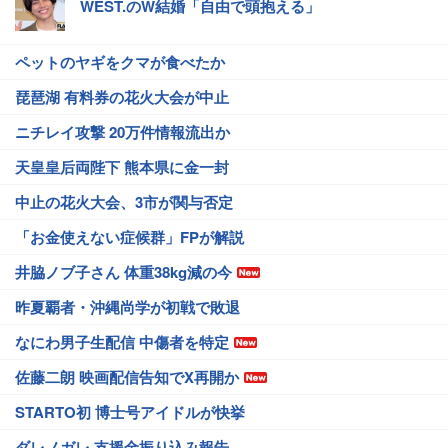
WEST.のW結婚「自由で頭抱える」
ペットのヤギをクマが食べたか
琵琶湖 有料券の花火大会が中止
ニチレイ攻撃 20万件情報流出か
天皇皇后両陛下 熊本県に金一封
中止の花火大会、3市が関与否定
「お金使えない症候群」FPが解説
井脇ノブ子さん 体重38kg減の今
昨夏覇者・沖縄尚学が初戦で敗退
なにわ男子生配信 中傷者を特定
佐藤二朗 映画配信告知でX再開か
STARTO初 博士号アイドルが快挙
ダレノガレ 支援金振り込み報告