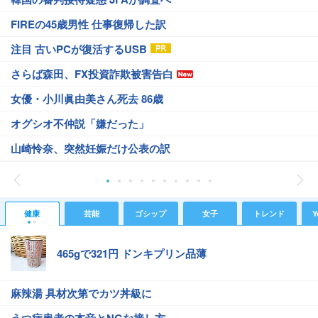
FIREの45歳男性 仕事復帰した訳
注目 古いPCが復活するUSB
さらば森田、FX投資詐欺被害告白
女優・小川眞由美さん死去 86歳
オグシオ不仲説「嫌だった」
山崎怜奈、突然妊娠だけ公表の訳
健康
芸能
ゴシップ
女子
トレンド
Y
465gで321円 ドンキプリン品薄
麻辣湯 具材次第でカツ丼級に