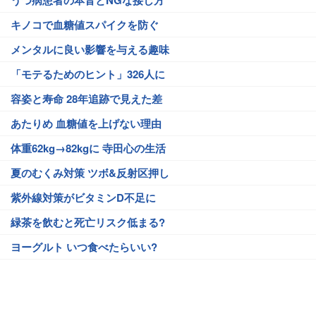
うつ病患者の本音とNGな接し方
キノコで血糖値スパイクを防ぐ
メンタルに良い影響を与える趣味
「モテるためのヒント」326人に
容姿と寿命 28年追跡で見えた差
あたりめ 血糖値を上げない理由
体重62kg→82kgに 寺田心の生活
夏のむくみ対策 ツボ&反射区押し
紫外線対策がビタミンD不足に
緑茶を飲むと死亡リスク低まる?
ヨーグルト いつ食べたらいい?