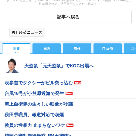
【GPT-5.5完全ガイド】ChatGPT・Codexの最新AIモデル「GPT-5.5」の概要・OpenAI公式
性能爆上げ術・活用事例をまとめて解説！
記事へ戻る
#IT 経済ニュース
主要
国内
海外
IT 経済
ス
天竺鼠「元天竺鼠」でKOC出場へ
表参道でタクシーがビル突っ込む
台風16号が小笠原近海で発生
海上自衛隊の生々しい映像が物議
秋田県職員、報道対応で喫煙
教員の性暴力 止まらないワケ
韓国の審判接待疑惑 JFAが調査へ