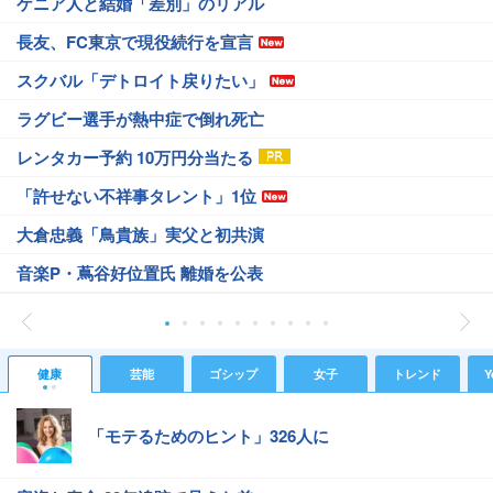
ケニア人と結婚「差別」のリアル
長友、FC東京で現役続行を宣言
スクバル「デトロイト戻りたい」
ラグビー選手が熱中症で倒れ死亡
レンタカー予約 10万円分当たる
「許せない不祥事タレント」1位
大倉忠義「鳥貴族」実父と初共演
音楽P・蔦谷好位置氏 離婚を公表
健康
芸能
ゴシップ
女子
トレンド
Y
「モテるためのヒント」326人に