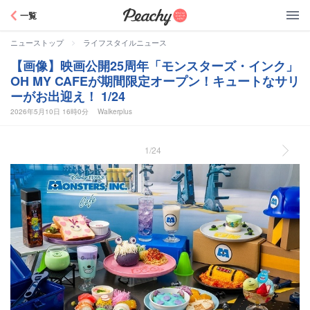
Peachy
一覧
>
ニューストップ
ライフスタイルニュース
【画像】映画公開25周年「モンスターズ・インク」
OH MY CAFEが期間限定オープン！キュートなサリ
ーがお出迎え！ 1/24
2026年5月10日 16時0分
Walkerplus
1/24