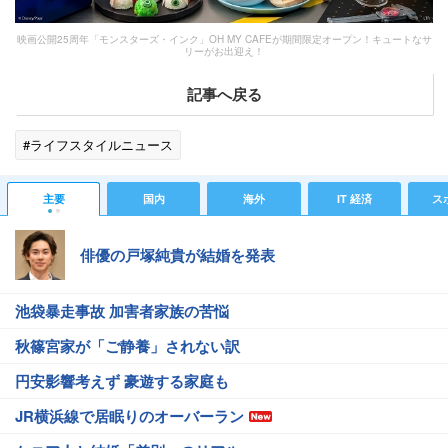
映画公開25周年「モンスターズ・インク」OH MY CAFEが期間限定オープン！キュートなサ
リーがお出迎え！
記事へ戻る
#ライフスタイルニュース
主要
国内
海外
IT 経済
ス
俳優の戸塚純貴が結婚を発表
池袋暴走事故 加害者家族の苦悩
秋篠宮家が「ご静養」されない訳
円安影響考えず 豪遊する家庭も
JR横浜線で居眠りのオーバーラン