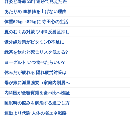
容姿と寿命 28年追跡で見えた差
あたりめ 血糖値を上げない理由
体重62kg→82kgに 寺田心の生活
夏のむくみ対策 ツボ&反射区押し
紫外線対策がビタミンD不足に
緑茶を飲むと死亡リスク低まる?
ヨーグルト いつ食べたらいい?
休みだが疲れる 隠れ疲労対策は
母が娘に減量強要→家庭内別居へ
内科医が低糖質麺を食べ比べ検証
睡眠時の悩みを解消する過ごし方
運動より代謝 人体の省エネ戦略