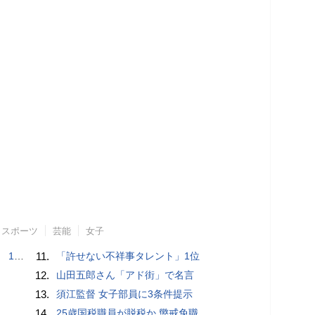
スポーツ
芸能
女子
で誘い出し
11.
「許せない不祥事タレント」1位
12.
山田五郎さん「アド街」で名言
13.
須江監督 女子部員に3条件提示
14.
25歳国税職員が脱税か 懲戒免職