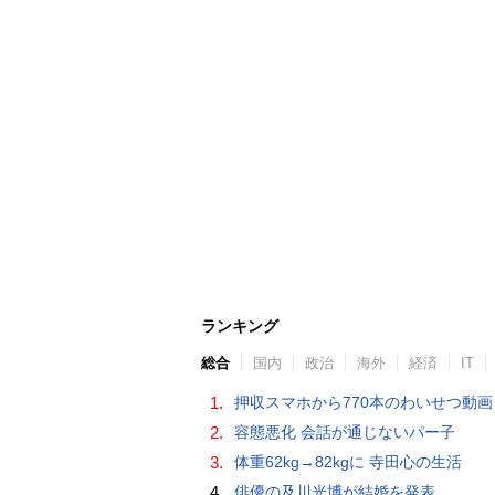
ランキング
総合
国内
政治
海外
経済
IT
1.
押収スマホから770本のわいせつ動画 15歳少女に酒と薬飲ませ性的暴行か 54歳男を再逮捕 「薬もありますよ」とSNS
2.
容態悪化 会話が通じないパー子
3.
体重62kg→82kgに 寺田心の生活
4.
俳優の及川光博が結婚を発表