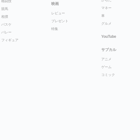
格闘技
映画
マネー
競馬
レビュー
車
相撲
プレゼント
グルメ
バスケ
特集
バレー
YouTube
フィギュア
サブカル
アニメ
ゲーム
コミック