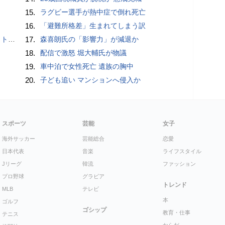
15.
ラグビー選手が熱中症で倒れ死亡
16.
「避難所格差」生まれてしまう訳
岡山県警
17.
森喜朗氏の「影響力」が減退か
18.
配信で激怒 堀大輔氏が物議
19.
車中泊で女性死亡 遺族の胸中
20.
子ども追い マンションへ侵入か
スポーツ
芸能
女子
海外サッカー
芸能総合
恋愛
日本代表
音楽
ライフスタイル
Jリーグ
韓流
ファッション
プロ野球
グラビア
トレンド
MLB
テレビ
本
ゴルフ
ゴシップ
教育・仕事
テニス
からだ