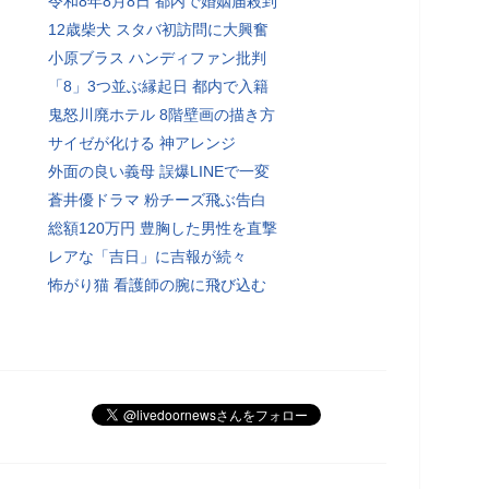
令和8年8月8日 都内で婚姻届殺到
12歳柴犬 スタバ初訪問に大興奮
小原ブラス ハンディファン批判
「8」3つ並ぶ縁起日 都内で入籍
鬼怒川廃ホテル 8階壁画の描き方
サイゼが化ける 神アレンジ
外面の良い義母 誤爆LINEで一変
蒼井優ドラマ 粉チーズ飛ぶ告白
総額120万円 豊胸した男性を直撃
レアな「吉日」に吉報が続々
怖がり猫 看護師の腕に飛び込む