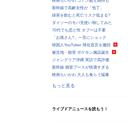
映画ちいかわ コナン超え期待も
新幹線で高齢女性が「包丁」
緑茶を飲むと死亡リスク低まる?
ダイソーのモバ充使い倒してみた
70代でも恋と性 タブーは不要
「お孫さん?」一言にショック
韓国人YouTuber 帰化宣言を撤回
被災地・能登 ポケモン施設誕生
ジャングリア沖縄 実訪で高評価
新幹線 個室ブースが快適すぎる
映画ちいかわ 大人も食らう猛毒
もっと見る
ライブドアニュースを読もう！