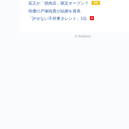
花王が「焼肉店」限定オープン？
俳優の戸塚純貴が結婚を発表
「許せない不祥事タレント」1位
©
livedoor