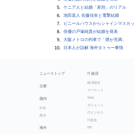
5.
ケニア人と結婚「差別」のリアル
6.
池田直人 佐藤佳奈と電撃結婚
7.
ビニールハウスからシャインマスカット約200房を盗んだ疑い ネットで販売か 無職の男（42）逮捕 
8.
俳優の戸塚純貴が結婚を発表
9.
大阪メトロの列車で「煙が充満」
10.
日本人が誤解 海外タトゥー事情
ニューストップ
IT 経済
経済総合
主要
マーケット
Web
国内
ガジェット
社会
ITビジネス
政治
IT総合
海外
PR