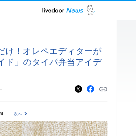
だけ！オレペエディターが
イド』のタイパ弁当アイデ
ー
/4
次へ