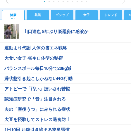
健康
芸能
ゴシップ
女子
トレンド
Y
山口達也 8年ぶり楽器姿に感涙か
運動より代謝 人体の省エネ戦略
大食い女子 46キロ体型の秘密
バランスボール毎日10分で20kg減
躁状態引き起こしかねないNG行動
アトピーで「汚い」扱いされ苦悩
認知症研究で「音」注目される
夫の「産後うつ」にみられる症状
大豆を摂取してストレス過食防止
1日10回 お腹引き締まる簡単習慣