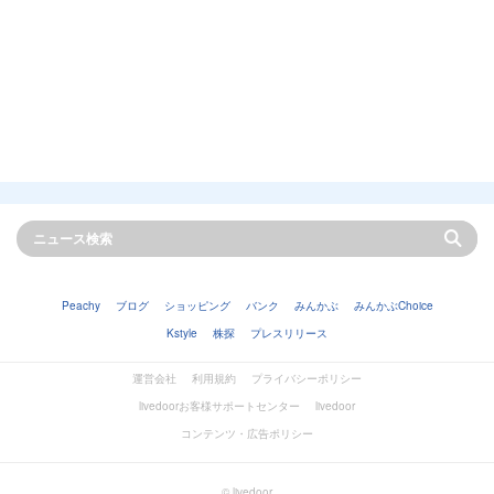
Peachy
ブログ
ショッピング
バンク
みんかぶ
みんかぶChoice
Kstyle
株探
プレスリリース
運営会社
利用規約
プライバシーポリシー
livedoorお客様サポートセンター
livedoor
コンテンツ・広告ポリシー
© livedoor