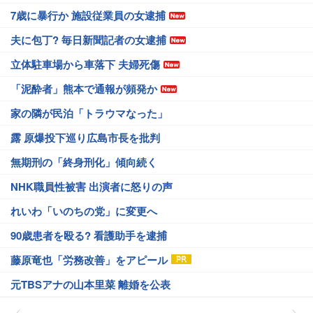
7歳に暴行か 施設従業員の女逮捕
夫に包丁? 毎日新聞記者の女逮捕
立体駐車場から車落下 夫婦死傷
「泥酔者」熊本で通報が頻発か
家の隣が民泊「トラウマなった」
露 原爆投下巡り広島市長を批判
無期刑の「終身刑化」傾向続く
NHK職員性被害 出演者に怒りの声
れいわ「いのちの党」に変更へ
90歳患者を殴る? 看護助手を逮捕
藤原竜也「労務改善」をアピール
元TBSアナの山本里菜 離婚を公表