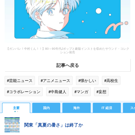
【ガンバレ！中村くん！！】80～90年代Jポップと劇版インストを収めたサウンド・コレク
ション発売
記事へ戻る
#芸能ニュース
#アニメニュース
#懐かしい
#高校生
#コラボレーション
#中島健人
#マンガ
#妄想
#TOKYO MX
#島健
#SNS
#岡村靖幸
#激怒
主要
国内
海外
IT 経済
ス
関東「真夏の暑さ」は終了か