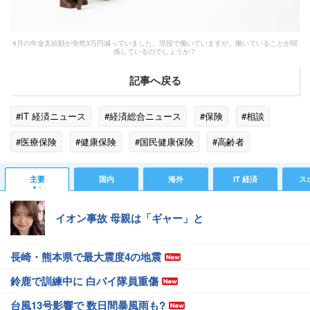
4月の年金支給額が突然3万円減っていました。現役で働いていますが、働いていることが関
係しているのでしょうか？
記事へ戻る
#IT 経済ニュース
#経済総合ニュース
#保険
#相談
#医療保険
#健康保険
#国民健康保険
#高齢者
#日本年金機構
#税金
#医療
#CIA
#住民税
主要
国内
海外
IT 経済
ス
#介護保険料
#介護保険
#年金
イオン事故 母親は「ギャー」と
長崎・熊本県で最大震度4の地震
鈴鹿で訓練中に 白バイ隊員重傷
台風13号影響で 数日間暴風雨も?