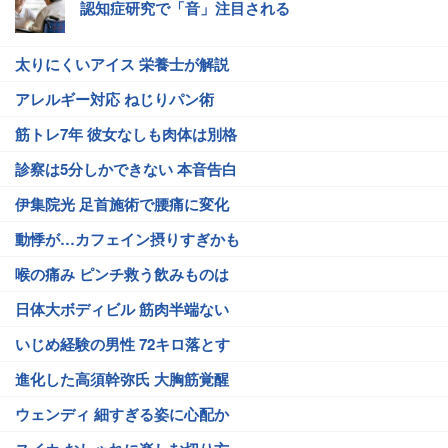
認知症研究で「音」注目される
太りにくいアイス 栄養士が解説
アレルギー対応 ねじりパン術
筋トレ7年 彼女なしも肉体は別格
診察は5分しかできない 本音告白
伊集院光 足首施術で腰痛に変化
動悸が…カフェイン摂りすぎかも
喉の痛み ピンチ救う飲みものは
日体大ボディビル 筋肉半端ない
いじめ経験の男性 72キロ落とす
進化した高須幹弥氏 大胸筋覚醒
ウェンディ 細すぎる姿に心配か