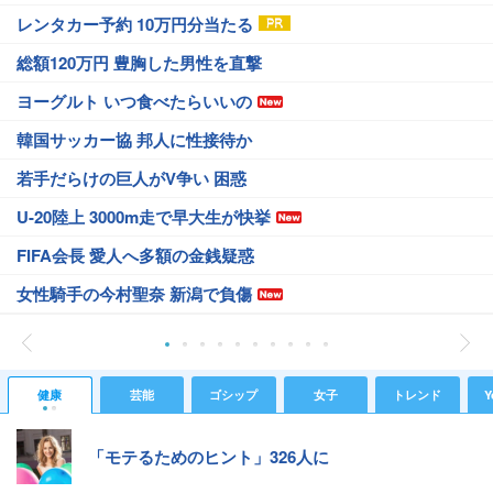
レンタカー予約 10万円分当たる
総額120万円 豊胸した男性を直撃
ヨーグルト いつ食べたらいいの
韓国サッカー協 邦人に性接待か
若手だらけの巨人がV争い 困惑
U-20陸上 3000m走で早大生が快挙
FIFA会長 愛人へ多額の金銭疑惑
女性騎手の今村聖奈 新潟で負傷
健康
芸能
ゴシップ
女子
トレンド
Y
「モテるためのヒント」326人に