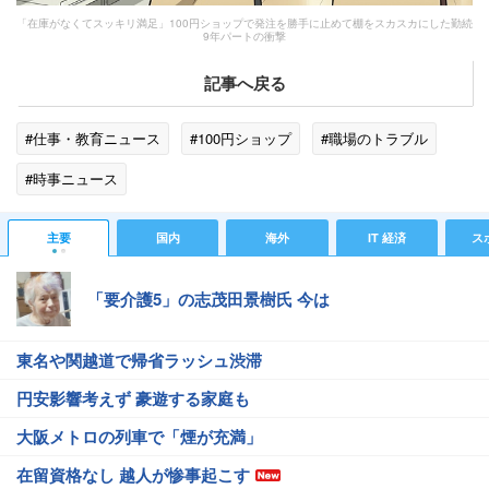
「在庫がなくてスッキリ満足」100円ショップで発注を勝手に止めて棚をスカスカにした勤続
9年パートの衝撃
記事へ戻る
#仕事・教育ニュース
#100円ショップ
#職場のトラブル
#時事ニュース
主要
国内
海外
IT 経済
ス
「要介護5」の志茂田景樹氏 今は
東名や関越道で帰省ラッシュ渋滞
円安影響考えず 豪遊する家庭も
大阪メトロの列車で「煙が充満」
在留資格なし 越人が惨事起こす