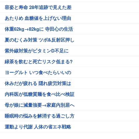
容姿と寿命 28年追跡で見えた差
あたりめ 血糖値を上げない理由
体重62kg→82kgに 寺田心の生活
夏のむくみ対策 ツボ&反射区押し
紫外線対策がビタミンD不足に
緑茶を飲むと死亡リスク低まる?
ヨーグルト いつ食べたらいいの
休みだが疲れる 隠れ疲労対策は
内科医が低糖質麺を食べ比べ検証
母が娘に減量強要→家庭内別居へ
睡眠時の悩みを解消する過ごし方
運動より代謝 人体の省エネ戦略