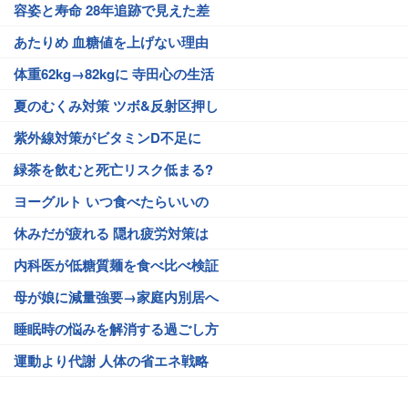
容姿と寿命 28年追跡で見えた差
あたりめ 血糖値を上げない理由
体重62kg→82kgに 寺田心の生活
夏のむくみ対策 ツボ&反射区押し
紫外線対策がビタミンD不足に
緑茶を飲むと死亡リスク低まる?
ヨーグルト いつ食べたらいいの
休みだが疲れる 隠れ疲労対策は
内科医が低糖質麺を食べ比べ検証
母が娘に減量強要→家庭内別居へ
睡眠時の悩みを解消する過ごし方
運動より代謝 人体の省エネ戦略