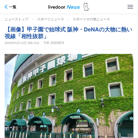
一覧
>
>
ニューストップ
スポーツニュース
スポーツその他ニュース
【画像】甲子園で始球式 阪神・DeNAの大物に熱い
視線「相性抜群」
2026年5月10日 5時13分
THE ANSWER