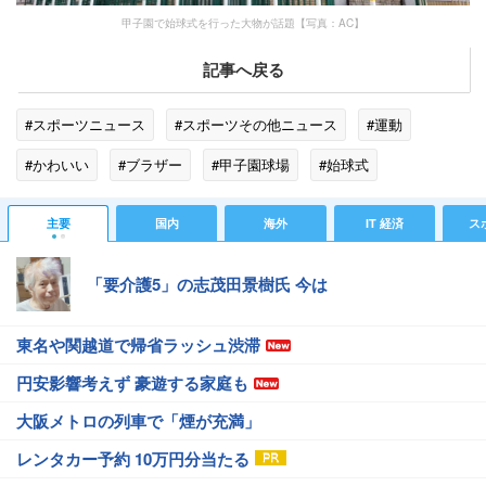
甲子園で始球式を行った大物が話題【写真：AC】
記事へ戻る
#スポーツニュース
#スポーツその他ニュース
#運動
#かわいい
#ブラザー
#甲子園球場
#始球式
#スーパーマリオ
#黄砂
#任天堂
主要
国内
海外
IT 経済
ス
「要介護5」の志茂田景樹氏 今は
東名や関越道で帰省ラッシュ渋滞
円安影響考えず 豪遊する家庭も
大阪メトロの列車で「煙が充満」
レンタカー予約 10万円分当たる