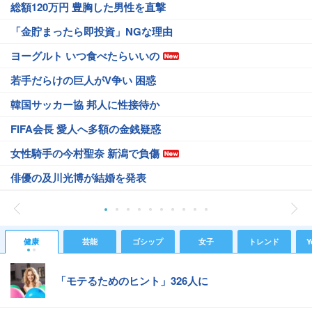
総額120万円 豊胸した男性を直撃
「金貯まったら即投資」NGな理由
ヨーグルト いつ食べたらいいの
若手だらけの巨人がV争い 困惑
韓国サッカー協 邦人に性接待か
FIFA会長 愛人へ多額の金銭疑惑
女性騎手の今村聖奈 新潟で負傷
俳優の及川光博が結婚を発表
健康
芸能
ゴシップ
女子
トレンド
Y
「モテるためのヒント」326人に